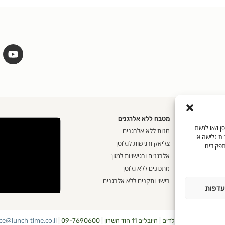
מטבח ללא אלרגנים
שים בטכנולוגיות כמו קובצי Cookie כדי לאחסן ו/או לגשת
אית
מנות ללא אלרגנים
ות גלישה או
ק
צליאק ורגישות לגלוטן
תפקודים
 אחת
אלרגנים ורגישויות למזון
ורט
מתכונים ללא גלוטן
ן
רישוי ותקנים ללא אלרגנים
עדפות
ice@lunch-time.co.il
ת צהריים לילדים | היובלים 11 הוד השרון | 09-7690600 |