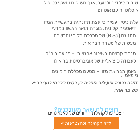
ירות לילדים ולנוער, אגף השיקום והאגף
לטיפול
וכלוסייה עם אוטיזם.
לת ניסיון עשיר כיועצת תזונתית בתעשיית המזון.
דיאטנית קלינית, בוגרת תואר ראשון במדעי
התזונה (B.Sc) של מכללת תל חי והכשרה
מעשית של משרד הבריאות
מנחת קבוצות בשילוב אמנויות – מטעם ביה"ס
לעבודה סוציאלית של אוניברסיטת בר אילן
נאמן תברואת מזון – מטעם מכללת רימונים
י מאמין:
זונה נכונה ופעילות גופנית הן בסיס הכרחי לגוף בריא
פש בריאה״.
רוצים להישאר מעודכנים?
הצטרפו לקהילת ההורים של לאנץ טיים
לדף הקהילה ולהצטרפות »