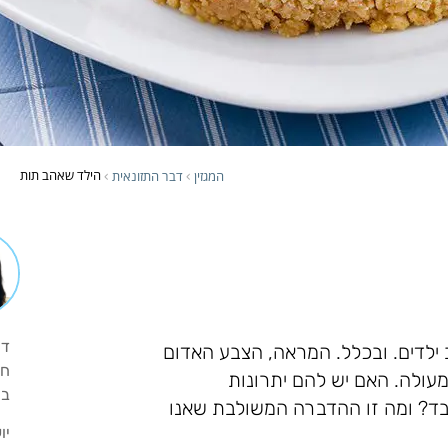
הילד שאהב תות
המגזין
דבר התזונאית
›
›
די
 ילדים. ובכלל. המראה, הצבע האדום
חי
עולה. האם יש להם יתרונות
במ
לבד? ומה זו ההדברה המשולבת שאנו
יו