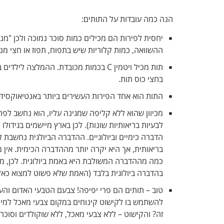
הנה כמה עובדות על התותים:
יחסית לפירות הם מכילים כמות סוכר נמוכה ולכן "מנת
ההשוואה, כמות קלוריות שיש בתפוח, תפוז או חצי מנגו אחד שווה לכ-
בחצי כוס תות.
התות הוא אחד הפירות העשירים ביותר באנטיאוקסידנטי
מכיוון שהוא ללא קליפה שמגינה עליו, הוא נחשב לפ
לבעיות בריאותיות שונות). לכן בארץ מיישמים בגידולו
הדברה כימיים וביולוגיים. ההדברה הביולגית נחשבת ל
בריאותית, אך היא יקרה יותר מההדברה הכימית. אין 
כמה מההדברה המשולבת היא באמת ביולוגית. לכן, מומ
בהדברה ביולוגית בלבד (האמת שלא פשוט למצוא כאל
טוב – תותים הם פרי יפיפה! צבעם הטבעי האדום והעז
להשתמש בו לקישוט קינוחים במקום צבעי מאכל למינ
זה? והקישוט – ללא צבעי מאכל, ללא שוקולדים וסוכר