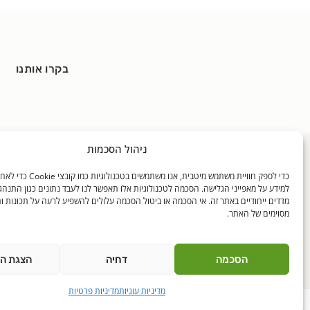
בקרו אותנו
ניהול הסכמות
כללי
האוכל שלנו
בלוגים
כדי לספק חוויית משתמש מיטבית, אנו משתמ
דף הבית
מידע על האוכל שלנו
דבר התזונ
למידע על מאפייני הגלישה. הסכמה לטכנולוגיות אלו תאפשר לנו לעבד נתונים כגון התנהג
אודותינו
התפריטים שלנו
מקיאטו חז
מדדים ייחודיים באתר זה. אי הסכמה או ביטול הסכמה עלולים להשפיע לרעה על תכונות ו
מסוימים של האתר.
מגזין לאנץ טיים
בטיחות מזון ובקרת איכות
חדוה ב-ו'
מרכז המבקרים
רישוי
ילדים וספ
שאלות נפוצות
תקנים
גנן גידל דג
הסכמה
דחיה
הצגת ה
מדיניות עוגיות
מדיניות פרטיות
© כל הזכויות שמורות לאנץ' טיים 2021
לאנץ' טיים – ארוחו