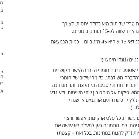
הש
בא
בע
 פרי" של תות היא גדולה יחסית. לצורך
15 תותים בינוניים.
תות מכיל ויטמין C בכמות מכובדת. ההמלצה לילדים בגילאי 9-13 היא 45 מ"ג ביום – כמות הנמצאת
ם (נוגדי חימצון)!
רי שסופג הרבה חומרי הדברה (אשר מקושרים
אנ
 'הדברה משולבת'. כלומר שילוב של חומרי
״ת
יותר ידידותית לסביבה ומומלצת יותר מבחינה
ונ
ממש פיקוח על היחס בין שתי השיטות, ולא נדע
לץ לרכוש תותים אורגניים או שגודלו
ו…).
 משדרג כל סלט או קינוח. אפשר ורצוי
יהם. למי התמונה כאן למעלה לא עושה את
יות (רק להנות במתינות. בכל זאת – קצפת)