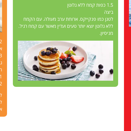
1.5 כפות קמח ללא גלוטן
ביצה
לטגן כמו פנקייקס. ארוחת ערב מעולה. עם הקמח
ללא גלוטן יוצא יותר טעים ועדין מאשר עם קמח רגיל.
מניסיון.
2 כוסות קמח קונד
א
1/3 
גב
ח
1 כפית מ
2 ביצי
לה
א