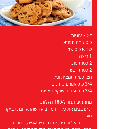
ל-20 עוגיות:
כוס קמח תפו"א
שליש כוס שמן
1 ביצה
2 כפות סוכר
2 כפות דבש
חצי כפית תמצית וניל
3/4 כוס אגוזים טחונים
3/4 כוס פתיתי שוקולד צ'יפס
מחממים תנור ל-180 מעלות.
-מערבבים את כל החומרים עד שהתערובת דביקה
מעט.
-מניחים על תבנית, על גבי נייר אפיה, כדורים