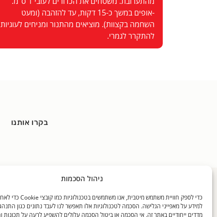
מהתערובת. משטחים את הכדורים לעובי 1 ס"מ.
-אופים במשך כ-15 דקות, עד להזהבה (ומעט
השחמה בקצוות). מוציאים מהתנור ומניחים לעוגיות
להתקרר לגמרי.
בקרו אותנו
ניהול הסכמות
כללי
האוכל שלנו
בלוגים
כדי לספק חוויית משתמש מיטבית, אנו משתמ
דף הבית
מידע על האוכל שלנו
דבר התזונ
למידע על מאפייני הגלישה. הסכמה לטכנולוגיות אלו תאפשר לנו לעבד נתונים כגון התנהג
אודותינו
התפריטים שלנו
מקיאטו חז
מדדים ייחודיים באתר זה. אי הסכמה או ביטול הסכמה עלולים להשפיע לרעה על תכונות ו