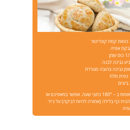
יטור
בקת אפיה
כוס שמן
יע גבינה לבנה
ופן גבינה צהובה מגורדת
לח
ם
לאפות ב – 180° כחצי שעה. אפשר במאפינס או
ניח כף בלילה (אמורה להיות דביקה) על נייר
פיה