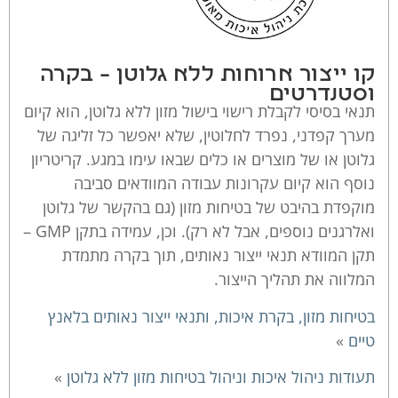
סוכר ושומן, כמו עוגות, בורקס ומוצרי בצק עלים אחרים.
לעומת תפיסה זו, יש אנשי מקצוע הטוענים כי לגלוטן עצמו חסרונות
בריאותיים, והוא אינו מומלץ, גם לאנשים שאינם רגישים אליו. אולם
יודגש שגישה זו אינה הגישה הרווחת. בכל מקרה, ברור כי אין לו מקום
קו ייצור ארוחות ללא גלוטן – בקרה
בתפריט של צליאקים ובעלי אי סבילות.
וסטנדרטים
תנאי בסיסי לקבלת רישוי בישול מזון ללא גלוטן, הוא קיום
מערך קפדני, נפרד לחלוטין, שלא יאפשר כל זליגה של
גלוטן או של מוצרים או כלים שבאו עימו במגע. קריטריון
נוסף הוא קיום עקרונות עבודה המוודאים סביבה
מוקפדת בהיבט של בטיחות מזון (גם בהקשר של גלוטן
ואלרגנים נוספים, אבל לא רק). וכן, עמידה בתקן GMP –
תקן המוודא תנאי ייצור נאותים, תוך בקרה מתמדת
המלווה את תהליך הייצור.
בטיחות מזון, בקרת איכות, ותנאי ייצור נאותים בלאנץ
טיים
»
תעודות ניהול איכות וניהול בטיחות מזון ללא גלוטן
»