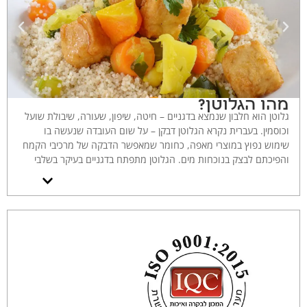
מהו הגלוטן?
גלוטן הוא חלבון שנמצא בדגניים – חיטה, שיפון, שעורה, שיבולת שועל
וכוסמין. בעברית נקרא הגלוטן דבקן – על שום העובדה שנעשה בו
שימוש נפוץ במוצרי מאפה, כחומר שמאפשר הדבקה של מרכיבי הקמח
והפיכתם לבצק בנוכחות מים. הגלוטן מתפתח בדגניים בעיקר בשלבי
ההבשלה, וכמעט שאינו מצוי כאשר החיטה עודנה ירוקה.
מחקרים רבים מצביעים על יתרונות שיש בחומר זה, בעיקר כפי שהוא
מופיע בדגנים מלאים. לדגנים האלה יתרונות תזונתיים כיוון שהם מכילים
סיבים, ויטמינים ומינרלים, אשר מייצרים תחושה של שובע ולוקחים חלק
בתזונה מאוזנת. חומרי החלבון המרכיבים את הגלוטן, תורמים גם הם
לאיזון התזונתי הזה.
עושה רושם כי חלק מ'שמו הרע' של הגלוטן נובע לא מהחומר עצמו,
אלא מחלק מהמוצרים בהם הוא מצוי. בעיקר מאפים מקמח לבן, עתירי