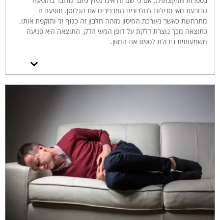
בספרות המקצועית, אם כי שם זה אינו נפוץ כיום. מדובר בתופעה
הנובעת מאי סבילות לחלבונים המרכיבים את הגלוטן. תופעה זו
מתרחשת כאשר מערכת החיסון מזהה חלבון זה כגוף זר ותוקפת אותו.
כתוצאה מכך נוצרת דלקת על דופן המעי הדק. התוצאה היא פגיעה
משמעותית ביכולת לספוג את המזון.
כתוצאה מהפגיעה מתקיימות תופעות של אנמיה, חוסר בוויטמינים,
הפרעות בהתפתחות ובגדילה אצל ילדים, פגיעה בפוריות ועוד.
התסמינים הישירים יכולים לכלול עצירויות או שלשולים, גזים, כאבי בטן,
עייפות מתמשכת, חולשה, ועוד. הבעיה היא שיכולים להופיע רק חלק
מאלה, שהם למעשה גם תסמינים של תופעות רבות אחרות. סימפטומים
דומים עשויים לנבוע מרגישויות אחרות (ללקטוז או לסוכרים שונים),
ממחלות מעיים אחרות וגורמים נוספים. לכן קיים לעיתים קושי באבחון
הצליאק.
אולם אם קיימת מודעות המעוררת את החשד, ניתן לזהות את המחלה
באמצעות בדיקות דם. במקרים מסוימים יהיה צורך גם בבדיקה של דגימה
מן המעי הדק באמצעות ביופסיה. בהתגלה אי סבילות חמורה לגלוטן –
שזהו הצליאק, על הסובל מהתופעה להמנע באופן מוחלט מכל מגע, אף
לא עקיף, עם גלוטן.