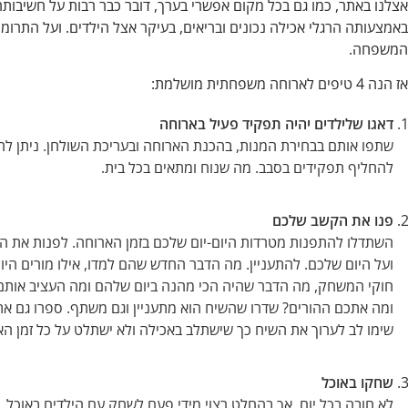
אצלנו באתר, כמו גם בכל מקום אפשרי בערך, דובר כבר רבות על חשיב
באמצעותה הרגלי אכילה נכונים ובריאים, בעיקר אצל הילדים. ועל התרו
המשפחה.
אז הנה 4 טיפים לארוחה משפחתית מושלמת:
דאגו שלילדים יהיה תפקיד פעיל בארוחה
שתפו אותם בבחירת המנות, בהכנת הארוחה ובעריכת השולחן. ניתן לחלק
להחליף תפקידים בסבב. מה שנוח ומתאים בכל בית.
פנו את הקשב שלכם
השתדלו להתפנות מטרדות היום-יום שלכם בזמן הארוחה. לפנות את הק
ועל היום שלכם. להתעניין. מה הדבר החדש שהם למדו, אילו מורים הי
חוקי המשחק, מה הדבר שהיה הכי מהנה ביום שלהם ומה העציב אות
ומה אתכם ההורים? שדרו שהשיח הוא מתעניין וגם משתף. ספרו גם את
שימו לב לערוך את השיח כך שישתלב באכילה ולא ישתלט על כל זמן הא
שחקו באוכל
לא חובה בכל יום, אך בהחלט רצוי מידי פעם לשחק עם הילדים באוכל