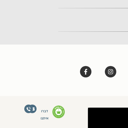
דברו
איתנו