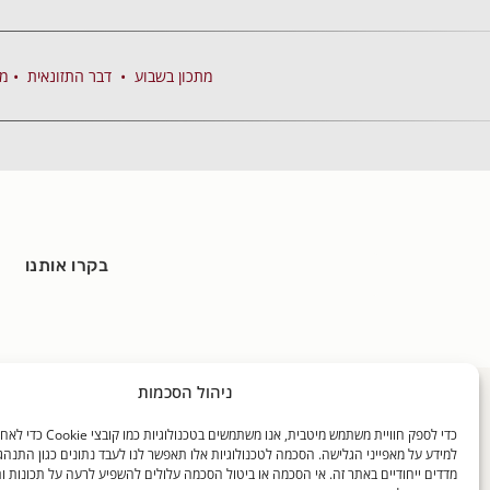
מתכון בשבוע
•
דבר התזונאית
•
מק
בקרו אותנו
ניהול הסכמות
כללי
האוכל שלנו
בלוגים
כדי לספק חוויית משתמש מיטבית, אנו משתמ
דף הבית
מידע על האוכל שלנו
דבר התזונ
למידע על מאפייני הגלישה. הסכמה לטכנולוגיות אלו תאפשר לנו לעבד נתונים כגון התנהג
אודותינו
התפריטים שלנו
מקיאטו חז
מדדים ייחודיים באתר זה. אי הסכמה או ביטול הסכמה עלולים להשפיע לרעה על תכונות ו