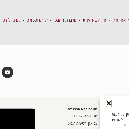
יאטו חזק
•
חדוה ב-ו' אחת
•
מדברת מהבטן
•
ילדים וספורט
•
גנן גידל דגן
מטבח ללא אלרגנים
שים בטכנולוגיות כמו קובצי Cookie כדי לאחסן ו/או לגשת
אית
מנות ללא אלרגנים
ות גלישה או
ק
צליאק ורגישות לגלוטן
תפקודים