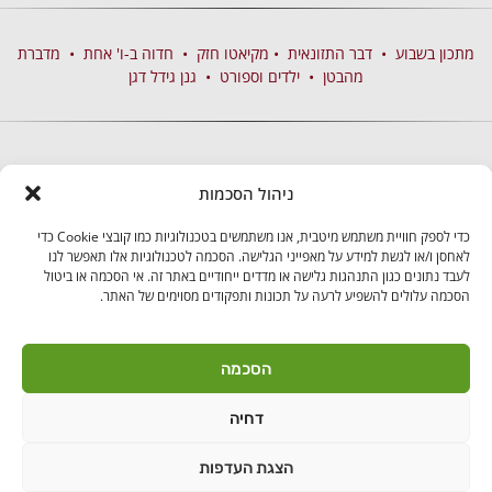
מתכון בשבוע
•
דבר התזונאית
•
מקיאטו חזק
•
חדוה ב-ו' אחת
•
מדברת
מהבטן
•
ילדים וספורט
•
גנן גידל דגן
ניהול הסכמות
כדי לספק חוויית משתמש מיטבית, אנו משתמשים בטכנולוגיות כמו קובצי Cookie כדי
לאחסן ו/או לגשת למידע על מאפייני הגלישה. הסכמה לטכנולוגיות אלו תאפשר לנו
לעבד נתונים כגון התנהגות גלישה או מדדים ייחודיים באתר זה. אי הסכמה או ביטול
הסכמה עלולים להשפיע לרעה על תכונות ותפקודים מסוימים של האתר.
בקרו אותנו
הסכמה
דחיה
לאנץ' טיים – ארוחות צהריים לילדים | היובלים 11 הוד"ש
PushUp | Digital
הצגת העדפות
© כל הזכויות שמורות לאנץ'
Marketing
טיים 2021