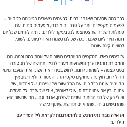
כבר כמה שבועות שאנחנו בבית. לפעמים נשארים בפיג'מה כל היום…
לפעמים מקפידים יותר על סדר יום מובנה, ולפעמים פחות. עם
פעולות השגרה שהצטמצמו לנו, בעיקר לילדים, נדמה לעתים שכל יום
דומה מידי ליום שעבר. ככה שכולנו נשמח מאוד לגיוונים, לשוני,
לחוויות קצת שונות.
אז בימים כאלו, הטקסים המיוחדים חשובים על אחת כמה וכמה. הם
והמסורת נותנים ערך ומשמעות מעבר לרגיל. תחושה של חג טובה
בפני עצמה – לשמוח, לחגוג, לחוש בבירור את השוני ואת המעבר מימי
החול לחג. חוץ מזה מחזקים טקסי החג והמסורת, ולא חשוב איך
מקיימים אותם בכל בית, את התחושות של שייכות, של אחדות, של
אחווה. בין אם אחווה דתית, אולי לאומית, אולי של אזרחי כל העולם,
ואולי רק של בני הבית היושבים לשולחן, או גם וגם… מה שחשוב הוא
שמרגישים ביחד, שמחזקים תחושת שיתוף כלשהי.
אז אלה מבחינתי הדגשים להתארגנות לקראת ליל הסדר עם
הילדים: