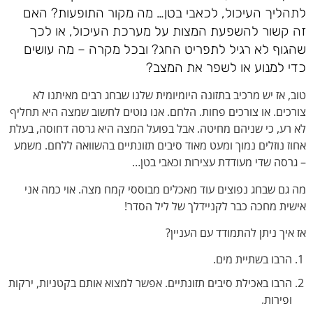
לתהליך העיכול, לכאבי בטן… מה מקור התופעות? האם
זה קשור להשפעת המצות על מערכת העיכול, או לכך
שהגוף לא רגיל לתפריט החג? ובכל מקרה – מה עושים
כדי למנוע או לשפר את המצב?
טוב, אז יש מרכיב בתזונה היומיומית שלנו שבחג רבים מאיתנו לא
צורכים. או צורכים פחות. הלחם. אנו נוטים לחשוב שמצה היא תחליף
לא רע, כי שניהם מחיטה. אבל בפועל המצה היא גרסה דחוסה, בעלת
אחוז נוזלים נמוך ומעט מאוד סיבים תזונתיים בהשוואה ללחם. משמע
– גרסה שדי מעודדת עצירות וכאבי בטן…
מה גם שבחג נפוצים עוד מאכלים מבוססי קמח מצה. אוי כמה אני
אישית מחכה כבר לקניידלך של ליל הסדר!
אז איך ניתן להתמודד עם העניין?
הרבו בשתיית מים.
הרבו באכילת סיבים תזונתיים. אפשר למצוא אותם בקטניות, ירקות
ופירות.