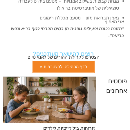
מנחת קבוצות בשילוב אמנויות – מטעם ביה"ס לעבודה
סוציאלית של אוניברסיטת בר אילן
נאמן תברואת מזון – מטעם מכללת רימונים
אני מאמין:
״תזונה נכונה ופעילות גופנית הן בסיס הכרחי לגוף בריא ונפש
בריאה״.
רוצים להישאר מעודכנים?
הצטרפו לקהילת ההורים של לאנץ טיים
לדף הקהילה ולהצטרפות »
פוסטים
אחרונים
ארוחות בול קייציות לילדים