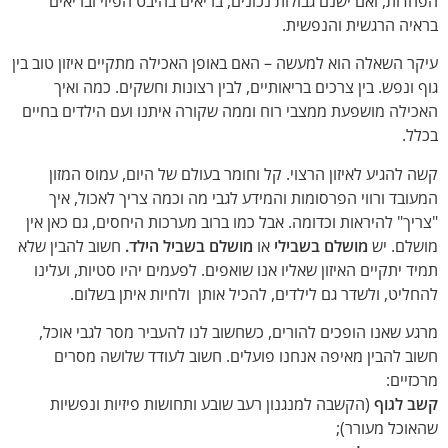
הפחדות, ואם ישנם גבולות נכונים, בריאים בהיבט הפיזי ובריאים
בראיה הרגשית והנפשית.
עיקר השאלה הוא למעשה – האם באופן האכילה מתקיים איזון טוב בין
גוף ונפש. בין צרכים בריאותיים, לבין רצונות וחשקים. כמה ואיך
האכילה מושפעת ממצבי רוח וממה שקורה איתנו ועם הילדים בחיים
בכלל.
קשה להגיע לאיזון הרצוי. קל וחומר בעולם של היום, עמוס המזון
המעובד ורווי הפרסומות והמידע לגבי מה וכמה צריך לאכול, איך
"צריך" להיראות וכדומה. אבל כמו ברוב מערכות היחסים, גם כאן אין
מושלם. יש
מושלם בשבילי
או
מושלם בשביל הילד.
חשוב להבין שלא
תמיד יתקיים האיזון שאליו אנו שואפים. לפעמים יהיו סטיות, ועלינו
להחליט, ולשדר גם לילדים, להכיל אותן ולחיות איתן בשלום.
מרגע שאנו הופכים להורים, כשחשוב לנו להעביר מסר לגבי אוכל,
חשוב להבין מאיפה אנחנו פועלים. חשוב לעודד שלושה מסרים
מרכזיים:
קשב לגוף
(הקשבה למנגנון רעב שובע ותחושות פיזיות ונפשיות
שהאוכל מעורר);