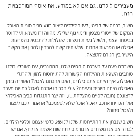
מעבירים לילדנו, גם אם לא במודע, את אוסף המורכבויות
הזה.
חשוב, ברמה של קריטי, לעזור לילדים ליצור רוגע סביב סוגיית האוכל.
המקום של ייסורי מצפון ודימוי גוף שלילי, מהווה זרז משמעותי לחוסר
בביטחון עצמי, ולשלל בעיות רגשיות שעלולות להתבטא בהפרעות
אכילה או הפרעות אחרות שלעיתים קשה להבחין ולהבין את הקשר
הישיר בין הגורם לתוצאה.
חשבתם פעם על מערכת היחסים שלנו, המבוגרים, עם האוכל? כולנו
סוחבים השפעות מהילדות הקשורות להתייחסות למזון ולהרגלי
האכילה. איך הייתם אתם כילדים, האם אהבתם לאכול? האווירה בזמן
האכילה היתה חיובית ונעימה? אולי הכריחו אתכם לאכול כמויות מעבר
לרצונכם (חובה לסיים מהצלחת…), וזה יצר התנגדות סביב האכילה?
אולי הכריחו אתכם לאכול אוכל שלא לטעמכם? או אמרו לכם לעצור
ולאכול פחות?
חשוב שנבחן את ההתייחסות שלנו לנושא, כלפי עצמנו וכלפי הילדים.
לבדוק אם אנו משדרים או גורמים לתחושות אשמה או לחץ. אם יש