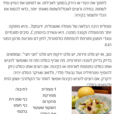
לחתוך את הפרי או הירק בסמוך לאכילתו. או לסחוט את המיץ ומיד
לשתות. במידה ורוצים לאכול/לשתות מאוחר יותר, כדאי לכסות את
הכלי ולשמור בקירור.
פומלית הינה הכלאה של פומלה ואשכולית, ידעתם?.. והיא מתוקה
יותר מהפומלה וקטנה ממנה. היא עשירה בויטמין C, סיבים תזונתיים
ונוגדי חמצון ותורמת להפחתת כולסטרול, לחץ דם ומניעת סרטן המעי
הגס.
טוב, אז יש סלט פירות, יש סלט ירקות ויש סלט "חצי חצי". שמתאים
בדיוק בדיוק לעונה החורפית. מה שכיף בסלט הזה זה שאפשר להגיש
אותו כסלט כתוספת לארוחה או כקינוח. אם רוצים אותו כסלט ניתן
להוסיף פטרוזיליה ועוד גבעולי סלרי, ולדאוג שעיקר הסלט יהיה
ירקרק. אם רוצים להגיש כקינוח אפשר לוותר על הקולורבי ושמן הזית
ולהמעיט בסלרי.
1 פומלית
לתיבול:
מפורקת
כף שמן זית
מהקרום
כף חומץ
השקוף שעוטף
בלסמי
את החלק