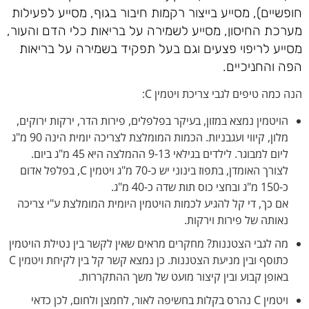
חופשיים), מסייע בייצור רקמות חיבור בגוף, מסייע לפעילות
מערכת החיסון, מסייע לשמירה על בריאות כלי הדם והעור,
מסייע לריפוי פצעים וגם בעל תפקיד בשמירה על בריאות
הפה והחניכיים.
הנה כמה טיפים לגבי צריכת ויטמין C:
הויטמין נמצא במזון, בעיקר בפלפלים, פירות הדר, ירקות ירוקים,
מלון, קיווי ועגבניות. הכמות המומלצת לצריכה יומית הינה 90 מ"ג
ליום למבוגר. לילדים בגילאי 9-13 ההמלצה היא 45 מ"ג ביום.
לצורך האומדן, בתפוז בינוני יש כ-70 מ"ג ויטמין C, בפלפל אדום
כ-150 מ"ג ובחצי כוס תות שדה כ-40 מ"ג.
אם כך, די קל להגיע לכמות הויטמין היומית המומלצת ע"י צריכה
נאותה של פירות וירקות.
מה לגבי הצטננות? מחקרים מראים שאין לקשר בין נטילת הויטמין
כתוסף ובין מניעת הצטננות. כן נמצא קשר קל בין לקיחת ויטמין C
באופן קבוע ובין קיצור מועט של משך ההתקררות.
ויטמין C נהרס בקלות בחשיפה לאור, לחמצן ולחום, לכן כדאי