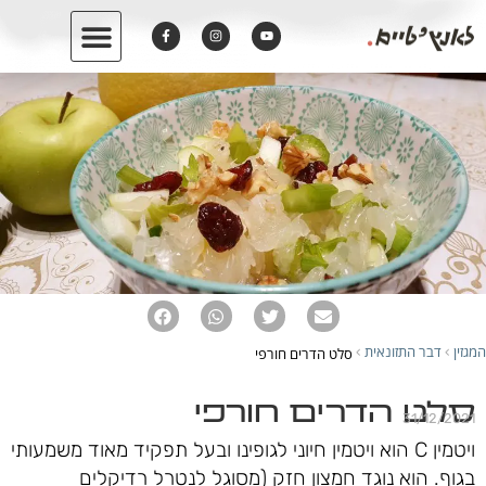
המגזין
דבר התזונאית
סלט הדרים חורפי
›
›
סלט הדרים חורפי
31/12/2021
ויטמין C הוא ויטמין חיוני לגופינו ובעל תפקיד מאוד משמעותי
בגוף. הוא נוגד חמצון חזק (מסוגל לנטרל רדיקלים