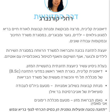
דבר התזונאית
רחלי קורנברג
דיאטנית קלינית, מרצה מבוקשת ומנחת קבוצות לאורח חיים בריא
למגוון גילאים – ילדים, נוער ומבוגרים, במסגרת משרד החינוך
ובמקומות עבודה שונים.
יועצת לתזונה נכונה ותברואה למשרד הרווחה במסגרת השירות
לילדים ולנוער, אגף השיקום והאגף
לטיפול באוכלוסייה עם אוטיזם.
בעלת ניסיון עשיר כיועצת תזונתית בתעשיית המזון.
דיאטנית קלינית, בוגרת תואר ראשון במדעי התזונה (B.Sc)
של מכללת תל חי והכשרה מעשית של משרד הבריאות
מנחת קבוצות בשילוב אמנויות – מטעם ביה"ס לעבודה
סוציאלית של אוניברסיטת בר אילן
נאמן תברואת מזון – מטעם מכללת רימונים
אני מאמין:
״תזונה נכונה ופעילות גופנית הן בסיס הכרחי לגוף בריא ונפש