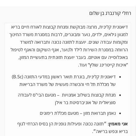
קורנברג בן שלום
טנית קלינית, מרצה מבוקשת ומנחת קבוצות לאורח חיים בריא
וון גילאים, ילדים, נוער ומבוגרים, לרבות במסגרת משרד החינוך
ומות עבודה שונים. יועצת לתזונה נכונה ותברואה למשרד
וחה במסגרת השירות לילד ולנוער, אגף השיקום והאגף
לטיפול
כלוסייה עם אוטיזם. בעבר יועצת תזונתית בתעשיית המזון,
כות קייטרינג שולץ” ועוד.
דיאטנית קלינית, בוגרת תואר ראשון במדעי התזונה (B.Sc)
של מכללת תל חי והכשרה מעשית של משרד הבריאות
מנחת קבוצות בשילוב אמנויות – מטעם הבי"ס לעבודה
סוציאלית של אוניברסיטת בר אילן
נאמן תברואת מזון – מטעם מכללת רימונים
 מאמין:
״תזונה נכונה ופעילות גופנית הן בסיס הכרחי לגוף
א ונפש בריאה״.