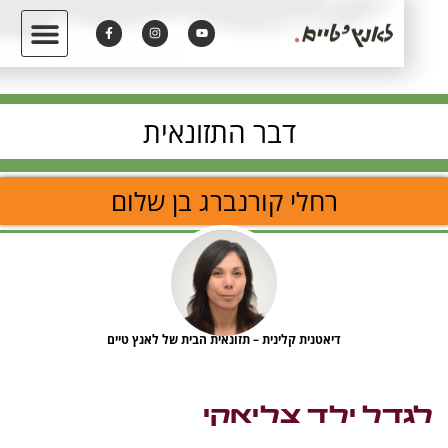
דבר התזונאית
רחלי קורנברג בן שלום
דיאטנית קלינית – תזונאית הבית של לאנץ טיים
דל ילד צליאקי