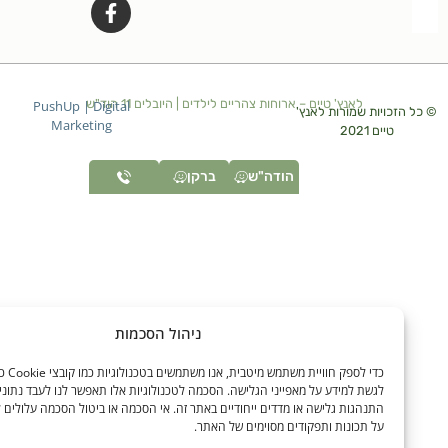
לאנץ' טיים – ארוחות צהריים לילדים | היובלים 11 הוד"ש
PushUp | Digital
זכויות שמורות לאנץ'
Marketing
טיים 2021
הודה"ש
ברקן
ניהול הסכמות
כדי לספק חוויית משתמש מיטבית, אנו משתמשים בטכנולוגיות כמו קובצ
לגשת למידע על מאפייני הגלישה. הסכמה לטכנולוגיות אלו תאפשר לנו לעבד נתונים כגון
התנהגות גלישה או מדדים ייחודיים באתר זה. אי הסכמה או ביטול הסכמה עלולים להשפיע 
על תכונות ותפקודים מסוימים של האתר.