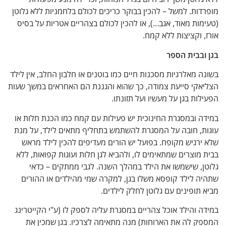
ות. למשל – להכין בבוקר כריכים לכולם בלחמניות ללא גלוטן
ות מאוד, אגב…), או להכין לכולם בצהריים אטריות על בסיס
 וקציצות ללא קמח.
ובבית הספר
 מאלרגיות מסכנות חיים כמו בוטנים או חלבון החלב, אין לילד
אקי סייעת צמודה, כך שהוא והגננת הם האחראים במשך שעות
ות בגן על מעשיו ועל תזונתו.
 ובמסגרת החינוכית יש פעילות עם קמח כמו הכנת חלות או
ת, חובה על המסגרת להשתמש בתחליף מתאים לילד, על מנת
רגיש מקופח. בפועל יש הורים מעדיפים להכין לילד מראש
מוצרים שמתאימים לו, ולהביא לגן חלות ועוגות קפואות, ללא
, שישמשו את הילד במהלך השנה. לגבי ממתקים – כדאי
 לילד קופסא משלו בגן, למקרה שמי מהילדים או ההורים
תופינים עם גלוטן לחלק לילדים.
 והילד אוכל צהריים במסגרת עליה לספק לו (ע"י הקייטרינג
ק לה את הארוחות) מנה מתאימה לצרכיו. בגן שמכין את