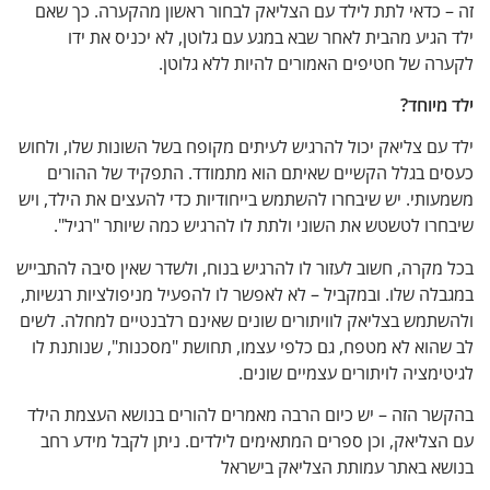
 כדאי לתת לילד עם הצליאק לבחור ראשון מהקערה. כך שאם
גיע מהבית לאחר שבא במגע עם גלוטן, לא יכניס את ידו
 של חטיפים האמורים להיות ללא גלוטן.
יוחד?
ם צליאק יכול להרגיש לעיתים מקופח בשל השונות שלו, ולחוש
ם בגלל הקשיים שאיתם הוא מתמודד. התפקיד של ההורים
תי. יש שיבחרו להשתמש בייחודיות כדי להעצים את הילד, ויש
ו לטשטש את השוני ולתת לו להרגיש כמה שיותר "רגיל".
קרה, חשוב לעזור לו להרגיש בנוח, ולשדר שאין סיבה להתבייש
ה שלו. ובמקביל – לא לאפשר לו להפעיל מניפולציות רגשיות,
תמש בצליאק לוויתורים שונים שאינם רלבנטיים למחלה. לשים
וא לא מטפח, גם כלפי עצמו, תחושת "מסכנות", שנותנת לו
מציה לויתורים עצמיים שונים.
ר הזה – יש כיום הרבה מאמרים להורים בנושא העצמת הילד
ליאק, וכן ספרים המתאימים לילדים. ניתן לקבל מידע רחב
א באתר עמותת הצליאק בישראל