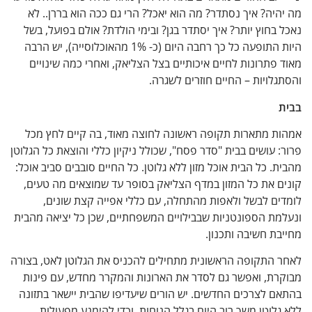
יה? איך נסתדר? מה הוא יאכל? הרי גם ככה הוא בררן.. לא
בחוץ יותר? איך יסתדר בגן? ובימי הולדת? אולם בפועל, בשל
היות התופעה כל כך רחבה היום (כ- 1% מהאוכלוסייה), יש הרבה
פתרונות לחיים איכותיים בצל הצליאק, ואחרי כמה שינויים
לויות – החיים חוזרים לשגרה.
ת מתארות תקופה ראשונה לחוצה מאוד, בה קיים לחץ מכל
 עושים בבית "סדר פסח", שכולל ניקיון כללי והוצאת כל הגלוטן
. כל הבית אוכל מזון ללא גלוטן. כל החיים סובבים סביב אוכל:
ם את כל המזון במדף הצליאק בסופר עד שמוצאים מה טעים,
ים לבשל ולאפות מהתחלה, עם כללי אפייה קצת שונים,
ת הספונטניות שבבילויים המשפחתיים, שכן כל יציאה מהבית
ת חשיבה ותכנון.
 התקופה הראשונית מתחילים להכניס את הגלוטן לאט, בצורה
רת, ואפשר גם לסדר את הארונות והמקרר מחדש, עם פינות
ם לצרכים החדשים. יש הורים שיעדיפו שהבית יישאר בתזונה
לוטן משך רוב היום בגלל הנוחות, וכדי להימנע מפעולות