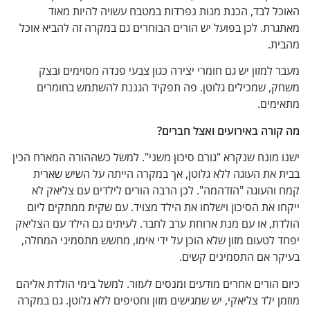
ל לבד, הכנת מנות נפרדות במטבח עשויה להיות מאוד
ת. לכן בפועל יש הורים הבוחרים גם במקרה זה להביא אוכל
ת.
למזון יש גם חומרי יצירה כגון צבעי פנדה מסוימים ובצק
, שמכילים גלוטן. פה תפקיד הגננת להשתמש בחומרים
מים.
ורה באירועים ואצל חברים?
מונח שנקרא "גורם סיכון משני". למשל כשההורה המארח הכין
 את העוגה ללא גלוטן, אך במקרה הייתה על השיש שארית
העוגה "הזדהמה". לכן הרבה הורים לילדים עם צליאק לא
 את הסיכון וישלחו את הילד מצויד. עם שקית ממתקים ליום
, או עם מנת ארוחת ערב לחבר. לעיתים גם הילד עם הצליאק
לטעום מזון שלא הוכן על ידי אימו, מחשש מתסמיני המחלה,
ר אם התסמינים קשים.
הורים אחרים מודעים ומנסים לעזור. למשל בימי הולדת אליהם
 ילד צליאקי, יש שמגישים מזון וחטיפים ללא גלוטן. גם במקרה