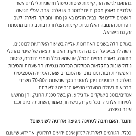
 לגישה הזו, קיימות שיטות טיפול חדשניות לילדים אשר
ים באופן מסכן חיים לבוטנים או אלרגן אחר. עפ"י הגישה
ם ילדים אלו בבית חולים באופן מתון ומבוקר לאלרגן לשם
ת התגובה האלרגנית. קיימות הצלחות רבות בתחום מתפתח
גם בישראל.
 חלה בשנים האחרונות עלייה בשיעור האלרגיות לבוטנים.
הצביע על הסיבה המדויקת. האם זו תוצאה של שינוי בהרגלי
ה, באורח החיים הכולל, או שמא בגלל חומרי הדברה, שיטות
ל שונות בחקלאות הכוללות הנדסה גנטית? ההשערות והסיבות
יות רבות ומגוונות. יש הסוברים שאת העלייה הספציפית
באלרגיה לבוטנים ניתן להסביר בכך שבשנות ה70-80 משרדי
אות בעולם המערבי הוציאו הנחייה שלא לתת
אגוזים/בוטנים/שקדים עד גיל 5. הן בשל סכנת החנק, והן מחשש
ח אלרגיה. בכל מקרה, גישה זו, כאמור,השתנתה כיום וכבר
נפוצה.
ד, האם חיבה לטחינה מפיצה אלרגיה לשומשום?
 הגורמים לאלרגיה למזון אינם ידועים לחלוטין. אך ידוע שישנם