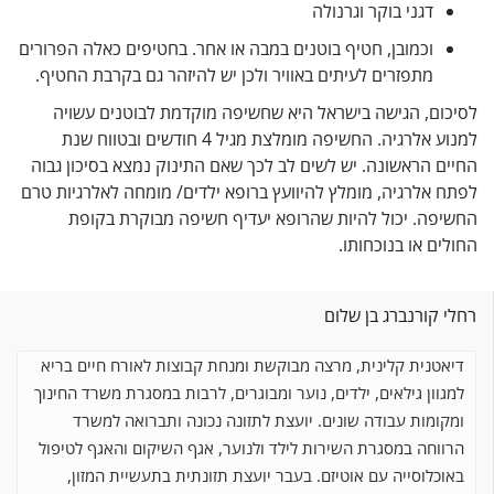
דגני בוקר וגרנולה
וכמובן, חטיף בוטנים במבה או אחר. בחטיפים כאלה הפרורים
מתפזרים לעיתים באוויר ולכן יש להיזהר גם בקרבת החטיף.
ום, הגישה בישראל היא שחשיפה מוקדמת לבוטנים עשויה
למנוע אלרגיה. החשיפה מומלצת מגיל 4 חודשים ובטווח שנת
 הראשונה. יש לשים לב לכך שאם התינוק נמצא בסיכון גבוה
אלרגיה, מומלץ להיוועץ ברופא ילדים/ מומחה לאלרגיות טרם
פה. יכול להיות שהרופא יעדיף חשיפה מבוקרת בקופת
ם או בנוכחותו.
קורנברג בן שלום
טנית קלינית, מרצה מבוקשת ומנחת קבוצות לאורח חיים בריא
וון גילאים, ילדים, נוער ומבוגרים, לרבות במסגרת משרד החינוך
ומות עבודה שונים. יועצת לתזונה נכונה ותברואה למשרד
וחה במסגרת השירות לילד ולנוער, אגף השיקום והאגף
לטיפול
כלוסייה עם אוטיזם. בעבר יועצת תזונתית בתעשיית המזון,