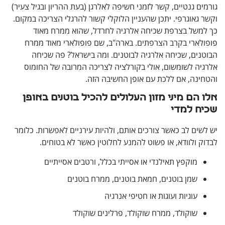
ם גנטיים, קשר לזמני חשיפה לאלרגן (בעת ההריון ובגיל צעיר)
גאוגרפי. יתכן שהעניין הלוקלי קשור להרגלי הצריכה במקום.
משל בצרפת שכיחה אלרגיה לחרדל, שהוא ממרח מאוד
לארי בקרב הצרפתים. בארה"ב, שם פופולארי מאוד ממרח
נים, שכיחה אלרגיה לבוטנים. ומה בישראל? פה שכיחה
יה לשומשום, אולי בקורלציה לצריכה המרובה של החומוס
ינה, אם ללכת עם אופן החשיבה הזה.
הם מיני מזון העלולים להכיל בוטנים באופן
ח למדי
ים לב כאשר צורכים אותם, ולהיות עירניים לאפשרות. כלומר
 ולוודא, או פשוט להמנע לחלוטין כאשר לא בטוחים.
מוקפץ תאילנדי או אסייתי בכלל, ורטבים אסייתיים
שמן בוטנים, חמאת בוטנים, ממרח בוטנים
עוגיות ועוגות או חטיפי אנרגיה
שוקולד, ממרח שוקולד, פרלינים שוקולד