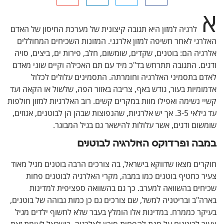
לרגיה למזון היא תגובה קיצונית של מערכת החיסון של האדם
י לאחר חשיפה למזון אלרגני. המזונות השכיחים המחוללים
ה הם: בוטנים, שקדים, שומשום, חלב, פירות ים, ביצים, סויה
. התגובה תתרחש בד"כ מיד עם תם האכילה וקיים שוני מאדם
 בתסמיני האלרגיה וחומרתה. התסמינים עלולים לכלול
יות בעור, גודש באף, צריבה באזור הפה, שלשול או הקאה ועד
נשימה ואפילו מוות במקרים קשים. רוב האלרגיות למזון חולפות
עד גילאי 3-5. אך יש אלרגיות, שהנפוצות שבהן הן לבוטנים, אגוזים,
ם ודגים, אשר עלולות להישאר גם בגיל המבוגר.
ה ופרדוקס האלרגיה לבוטנים
ם מצאו שדווקא בישראל, בה צורכים הרבה בוטנים מגיל מאוד
כחטיף בוטנים כמו במבה, מקרי האלרגיה לבוטנים פחות
ים בהשוואה למערב. כך גם בהשוואה ספציפית למדינות
ב ובריטניה למשל, שם צורכים גם כן כמות גבוהה של בוטנים,
 כממרח. במדינות אלו הומלץ בעבר שלא לחשוף ילדים מגיל