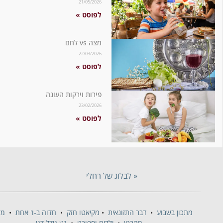
21/05/2026
לפוסט »
מצה vs לחם
22/03/2026
לפוסט »
פירות וירקות העונה
23/02/2026
לפוסט »
« לבלוג של רחלי
מתכון בשבוע
•
דבר התזונאית
•
מקיאטו חזק
•
חדוה ב-ו' אחת
•
מדברת
מהבטן
•
ילדים וספורט
•
גנן גידל דגן