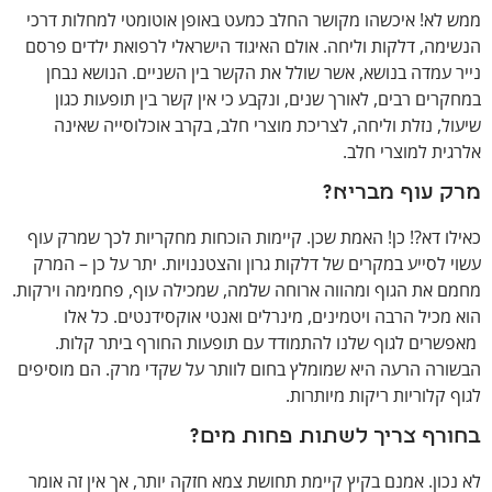
ממש לא! איכשהו מקושר החלב כמעט באופן אוטומטי למחלות דרכי
הנשימה, דלקות וליחה. אולם האיגוד הישראלי לרפואת ילדים פרסם
נייר עמדה בנושא, אשר שולל את הקשר בין השניים. הנושא נבחן
במחקרים רבים, לאורך שנים, ונקבע כי אין קשר בין תופעות כגון
שיעול, נזלת וליחה, לצריכת מוצרי חלב, בקרב אוכלוסייה שאינה
אלרגית למוצרי חלב.
מרק עוף מבריא?
כאילו דא?! כן! האמת שכן. קיימות הוכחות מחקריות לכך שמרק עוף
עשוי לסייע במקרים של דלקות גרון והצטננויות. יתר על כן – המרק
מחמם את הגוף ומהווה ארוחה שלמה, שמכילה עוף, פחמימה וירקות.
הוא מכיל הרבה ויטמינים, מינרלים ואנטי אוקסידנטים. כל אלו
מאפשרים לגוף שלנו להתמודד עם תופעות החורף ביתר קלות.
הבשורה הרעה היא שמומלץ בחום לוותר על שקדי מרק. הם מוסיפים
לגוף קלוריות ריקות מיותרות.
בחורף צריך לשתות פחות מים?
לא נכון. אמנם בקיץ קיימת תחושת צמא חזקה יותר, אך אין זה אומר