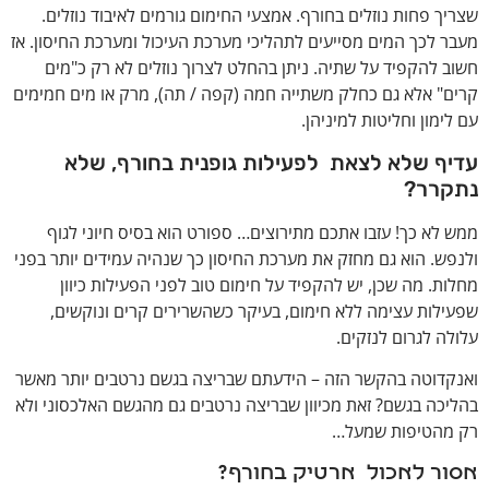
שצריך פחות נוזלים בחורף. אמצעי החימום גורמים לאיבוד נוזלים.
מעבר לכך המים מסייעים לתהליכי מערכת העיכול ומערכת החיסון. אז
חשוב להקפיד על שתיה. ניתן בהחלט לצרוך נוזלים לא רק כ"מים
קרים" אלא גם כחלק משתייה חמה (קפה / תה), מרק או מים חמימים
עם לימון וחליטות למיניהן.
עדיף שלא לצאת לפעילות גופנית בחורף, שלא
נתקרר?
ממש לא כך! עזבו אתכם מתירוצים… ספורט הוא בסיס חיוני לגוף
ולנפש. הוא גם מחזק את מערכת החיסון כך שנהיה עמידים יותר בפני
מחלות. מה שכן, יש להקפיד על חימום טוב לפני הפעילות כיוון
שפעילות עצימה ללא חימום, בעיקר כשהשרירים קרים ונוקשים,
עלולה לגרום לנזקים.
ואנקדוטה בהקשר הזה – הידעתם שבריצה בגשם נרטבים יותר מאשר
בהליכה בגשם? זאת מכיוון שבריצה נרטבים גם מהגשם האלכסוני ולא
רק מהטיפות שמעל…
אסור לאכול ארטיק בחורף?