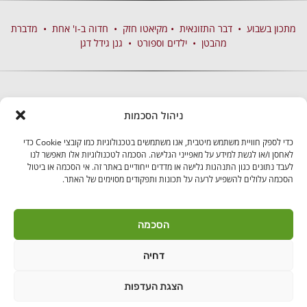
מתכון בשבוע
•
דבר התזונאית
•
מקיאטו חזק
•
חדוה ב-ו' אחת
•
מדברת
מהבטן
•
ילדים וספורט
•
גנן גידל דגן
ניהול הסכמות
כדי לספק חוויית משתמש מיטבית, אנו משתמשים בטכנולוגיות כמו קובצי Cookie כדי
לאחסן ו/או לגשת למידע על מאפייני הגלישה. הסכמה לטכנולוגיות אלו תאפשר לנו
לעבד נתונים כגון התנהגות גלישה או מדדים ייחודיים באתר זה. אי הסכמה או ביטול
הסכמה עלולים להשפיע לרעה על תכונות ותפקודים מסוימים של האתר.
בקרו אותנו
הסכמה
דחיה
לאנץ' טיים – ארוחות צהריים לילדים | היובלים 11 הוד"ש
PushUp | Digital
הצגת העדפות
© כל הזכויות שמורות לאנץ'
Marketing
טיים 2021