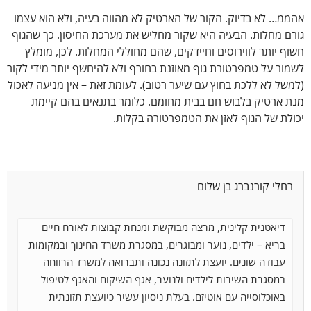
אהממ… לא בדיוק. הקור של הארטיק לא מהווה בעיה, ולא הוא עצמו
גורם מחלות. הבעיה היא שקור מחליש את מערכת החיסון. כך שהגוף
חשוף יותר לווירוסים וחיידקים, שהם מחוללי המחלות. לכן, מומלץ
לשמור על טמפרטורת גוף מאוזנת בחורף ולא להיחשף יותר מידי לקור
(למשל לא ללכת בחוץ עם שיער רטוב). לעומת זאת – אין מניעה לאכול
מנת ארטיק בלבוש חם בבית מחומם. כלומר בתנאים בהם קיימת
יכולת של הגוף לאזן את הטמפרטורה בקלות.
רחלי קורנברג בן שלום
דיאטנית קלינית, מרצה מבוקשת ומנחת קבוצות לאורח חיים
בריא – ילדים, נוער ומבוגרים, במסגרת משרד החינוך ובמקומות
עבודה שונים. יועצת לתזונה נכונה ותברואה למשרד הרווחה
במסגרת השירות לילדים ולנוער, אגף השיקום והאגף
לטיפול
באוכלוסייה עם אוטיזם. בעלת ניסיון עשיר כיועצת תזונתית