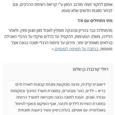
אותם לחקור ממה מורכב המזון ע"י קריאת רשימת הרכיבים, וגם
לבחור מזונות חדשים שלא טעמו.
מתי מתחילים עם זה?
מהתחלה! כבר בהריון ובהנקה מומלץ לאכול מזון מגוון ומזין. ולאחר
הלידה, משלב הטעימות, להקפיד על כללים שיקלו על הרגלי האכילה
בגילאים מאוחרים יותר. פירוט על פיתוח הרגלי תזונה נכונה אצל
פעוטות,
בכתבה על חשיפה לטעמים
»
רחלי קורנברג בן שלום
דיאטנית קלינית, מרצה מבוקשת ומנחת קבוצות לאורח חיים
בריא – ילדים, נוער ומבוגרים, במסגרת משרד החינוך ובמקומות
עבודה שונים. יועצת לתזונה נכונה ותברואה למשרד הרווחה
במסגרת השירות לילדים ולנוער, אגף השיקום והאגף
לטיפול
באוכלוסייה עם אוטיזם. בעלת ניסיון עשיר כיועצת תזונתית