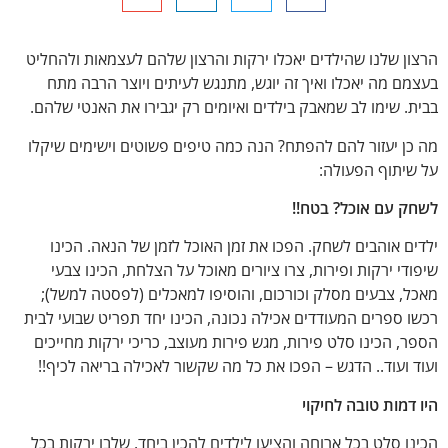
הרצון שלנו שהילדים יאכלו ירקות והרצון שלהם לעצמאות ולהחליט
בעצמם מה יאכלו ואיך זה יוגש, מתנגש לעיתים ויוצר הרבה מתח
בבית. שימו לב שמאבק בילדים ואיומים רק יגבירו את האנטי שלהם.
מה כן יעזור להם להפתח? הנה כמה טיפים פשוטים וישימים שיקלו
על שיתוף הפעולה:
לשחק עם אוכל? בטח!!
ילדים אוהבים לשחק. הפכו את זמן האוכל לזמן של הנאה. הכינו
שיפודי ירקות ופירות, צרו ציורים מאוכל על הצלחת, הכינו צבעי
מאכל, צבעים מסלק וכורכום, והוסיפו למאכלים (לפסטה למשל);
רכשו ספרים המעודדים אכילה נכונה, הכינו יחד תפריט שבועי לבית
הספר, הכינו סלט פירות, מגש פירות מעוצב, כריכי ירקות מחייכים
ועוד ועוד.. הדגש – הפכו את כל מה שקשור לאכילה בריאה לכיף!!
היו דמות טובה לחיקוי
הכינו סלט בכל ארוחה והציעו לילדים להכין ביחד. שלבו ירקות בכל