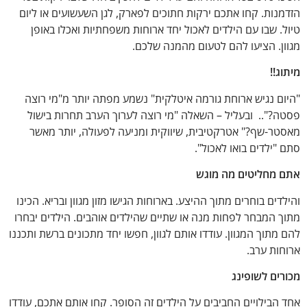
הזדמנות. קחו אתכם ירקות חתוכים לפארק, לגן השעשועים או ליום
טיול. שבו עם הילדים לאכול יחד ארוחות משפחתיות ואכלו באופן
מגוון. הציעו להם לטעום מהמנה שלכם.
מיתוג!!
"היום נגיש ארוחת גורמה איטלקית" נשמע מפתה יותר מ"מי רוצה
פסטה?".. ובעליל – השאלה "מי רוצה לערוך הערב תחרות בישול
מאסטר-שף?" אטרקטיבית, שיווקית ומניעה לפעולה, יותר מאשר
סתם "ילדים בואו לאכול".
אתם מחליטים מה מוגש
והילדים בוחרים מתוך ההיצע. בארוחות הגישו מזון מגוון ובריא. הכינו
מתוך המבחר לפחות מנה או שתיים שהילדים אוהבים. הילדים יבחרו
להם מתוך המגוון. עודדו אותם לגוון, חפשו יחד מתכונים ברשת ותכננו
ארוחות ערב.
מכורים לשופינג
אחד הבילויים החביבים על הילדים זה הסופר. קחו אותם אתכם, עודדו