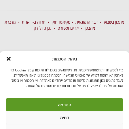
מתכון בשבוע
•
דבר התזונאית
•
מקיאטו חזק
•
חדוה ב-ו' אחת
•
מדברת
מהבטן
•
ילדים וספורט
•
גנן גידל דגן
ניהול הסכמות
כדי לספק חוויית משתמש מיטבית, אנו משתמשים בטכנולוגיות כמו קובצי Cookie כדי
לאחסן ו/או לגשת למידע על מאפייני הגלישה. הסכמה לטכנולוגיות אלו תאפשר לנו
לעבד נתונים כגון התנהגות גלישה או מדדים ייחודיים באתר זה. אי הסכמה או ביטול
הסכמה עלולים להשפיע לרעה על תכונות ותפקודים מסוימים של האתר.
בקרו אותנו
הסכמה
דחיה
לאנץ' טיים – ארוחות צהריים לילדים | היובלים 11 הוד"ש
PushUp | Digital