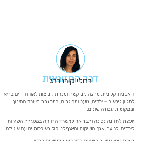
דבר התזונאית
רחלי קורנברג
דיאטנית קלינית, מרצה מבוקשת ומנחת קבוצות לאורח חיים בריא
למגוון גילאים – ילדים, נוער ומבוגרים, במסגרת משרד החינוך
ובמקומות עבודה שונים.
יועצת לתזונה נכונה ותברואה למשרד הרווחה במסגרת השירות
לילדים ולנוער, אגף השיקום והאגף
לטיפול באוכלוסייה עם אוטיזם.
בעלת ניסיון עשיר כיועצת תזונתית בתעשיית המזון.