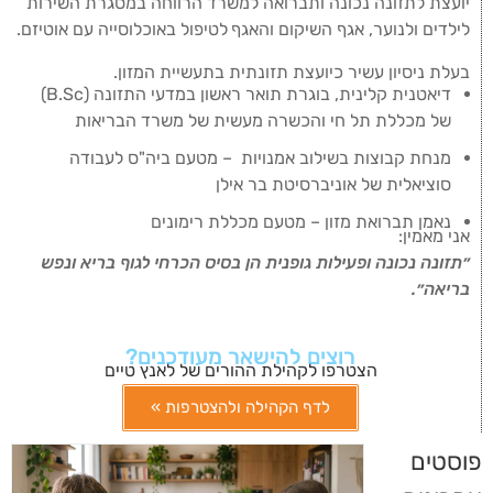
יועצת לתזונה נכונה ותברואה למשרד הרווחה במסגרת השירות
לילדים ולנוער, אגף השיקום והאגף
לטיפול באוכלוסייה עם אוטיזם.
בעלת ניסיון עשיר כיועצת תזונתית בתעשיית המזון.
דיאטנית קלינית, בוגרת תואר ראשון במדעי התזונה (B.Sc)
של מכללת תל חי והכשרה מעשית של משרד הבריאות
מנחת קבוצות בשילוב אמנויות – מטעם ביה"ס לעבודה
סוציאלית של אוניברסיטת בר אילן
נאמן תברואת מזון – מטעם מכללת רימונים
אני מאמין:
״תזונה נכונה ופעילות גופנית הן בסיס הכרחי לגוף בריא ונפש
בריאה״.
רוצים להישאר מעודכנים?
הצטרפו לקהילת ההורים של לאנץ טיים
לדף הקהילה ולהצטרפות »
פוסטים