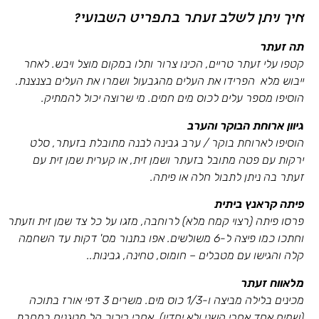
איך ניתן לשלב זעתר בתפריט השבועי?
תה זעתר
קטפו עלי זעתר טריים, הכינו צרור ותלו במקום מוצל ויבש. לאחר
ייבוש מלא הפרידו את העלים מהגבעול ושמרו את העלים בצנצנת.
הוסיפו מספר עלים לכוס מים חמים. מי שרוצה יכול להמתיק.
גיוון ארוחת הבוקר והערב
הוסיפו לארוחת בוקר / ערב גבינה לבנה מתובלת בזעתר, סלט
ירקות עם פטה מתובל בזעתר ושמן זית, או קערית שמן זית עם
זעתר בה ניתן לתבול חלה או פיתה.
פיתה קראנץ ביתית
פרסו פיתה (רצוי קמח מלא) לרוחבה, מזגו על כל צד שמן זית וזעתר
וחתכו כמו פיצה ל-6 משולשים. אפו בתנור מס' דקות עד השחמה
קלה והגישו עם מטבלים – חומוס, טחינה, גבינות..
מלאווח זעתר
מכינים בלילה מביצה ו-1/3 כוס מים. משרים 3 דפי אורז בתוכה
(שמים אחד אחרי השני ולא יחדיו). אחרי ריכוך קל מטגנים במחבת