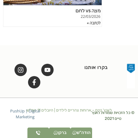
מצה vs לחם
22/03/2026
לכתבה »
בקרו אותנו
לאנץ' טיים – ארוחות צהריים לילדים | היובלים 11 הוד"ש
PushUp | Digital
© כל הזכויות שמורות לאנץ'
Marketing
טיים 2021
הודה"ש
ברקן