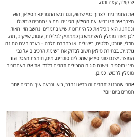
שוקולד, קפה ותה.
את התמר ניתן לצרוך כפי שהוא, וגם דבש התמרים- הסילאן, הוא
מצרך איכותי ובריא. את הסילאן מכינים ממיצוי תמרים שבושלו
ונסחטו. הוא מכיל את כל היתרונות שיש בתמרים ונחשב מזין מאוד,
לכן מאוד מומלץ להשתמש בן כממתיק לבלילות, עוגות, שייקים, תה,
מוזלי, יוגורט, סלטים, בישולים או כממרח חלבה – בערבוב עם טחינה
גולמית. בבחירת סילאן חשוב לבדוק את רשימת הרכיבים על גבי
המוצר. ישנם סוגי סילאן שמכילים סוכרים, מים, חומצת מאכל ועוד
מיני תוספים. וישנם סוגים המכילים תמרים בלבד. את אלו האחרונים
מומלץ לרכוש, כמובן.
אחרי שהבנו שתמרים זה בריא ונהדר, בואו ונראה איך צורכים יותר
תמרים ביום יום?