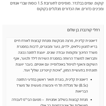
קוקוס. שמים בבלנדר. מוסיפים לתערובת 1.5 כוסות שברי אגוזים
ומכינים כדורים. את הכדורים מגלגלים בקוקוס
רחלי קורנברג בן שלום
דיאטנית קלינית, מרצה מבוקשת ומנחת קבוצות לאורח חיים
בריא למגוון גילאים, ילדים, נוער ומבוגרים, לרבות במסגרת
משרד החינוך ומקומות עבודה שונים. יועצת לתזונה נכונה
ותברואה למשרד הרווחה במסגרת השירות לילד ולנוער, אגף
השיקום והאגף
לטיפול באוכלוסייה עם אוטיזם. בעבר יועצת
תזונתית בתעשיית המזון, ”איכות קייטרינג שולץ” ועוד.
דיאטנית קלינית, בוגרת תואר ראשון במדעי התזונה
(B.Sc) של מכללת תל חי והכשרה מעשית של משרד
הבריאות
מנחת קבוצות בשילוב אמנויות – מטעם הבי"ס לעבודה
סוציאלית של אוניברסיטת בר אילן