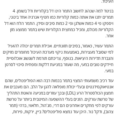
העיכול.
בניגוד למה שנהוג לחשוב התמר הינו דל בקלוריות ודל בשומן. 4
תמרים יתנו את אותה כמות קלוריות כמו חטיף אנרגיה אחד בינוני,
ויספקו פי 4 כמות אשלגן ופי 2 כמות סיבים וסידן. התמר הלח הוא דל
הקלוריות מכולם, ומכיל כמחצית הקלוריות שיש בתמר ממוצע מזן
אחר.
התמר עשיר, כאמור, בסיבים תזונתיים. אכילת תמרים יכולה להועיל
למי שסובל מעצירות, באמצעות ניקוי מערכת העיכול מחומרים מזיקים
והגברת תדירות היציאות. בנוסף, צריכתם תורמת לשגשוג אוכלוסיית
חיידקים טובים במעי, מה שעוזר במניעת דלקות ומפחית סיכוי לסרטן
במעי.
עוד רכיב משמעותי המצוי בתמר בכמות רבה הוא הפוליפנולים, שהם
אנטיאוקסידנטים ובעלי יכולת מופלאה להגן על הלב. הם מעכבים את
חמצון הכולסטרול הרע (LDL) ובכך עוזרים במניעה והאטת התהליך
של טרשת עורקים. הזנים בעלי ההשפעה המיטבית ביותר על טרשת
עורקים לפי מחקרים אחרונים הם דרי, מג'הול, חלאווי, ברהי (תמר
צהוב), ודקל נור. היכן עוד נמצא פוליפנולים? ביין, ירקות, פירות,