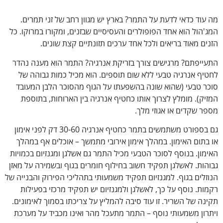
מה עוד כדאי לדעת על התמר? בארץ יש מגוון רחב של זני תמרים.
המג'הול הוא אחד הפופולרים והעסיסיים שבזנים, ומקורו במרוקו. כל
הזנים מאוד בריאים ולכל אחד ערכים תזונתיים קצת שונים.
התעייפתם? מרגישים צורך בזריקת אנרגיה? התמר הוא מענה נהדר
לחטיף אנרגיה טבעי ללא שום תוספים. הוא מכיל כמות גבוהה של
סוכר טבעי (שהוא שונה בהשפעתו על הגוף מהסוכר הלבן המעובד
המזיק). מומלץ לצרוך אותו כחטיף אנרגיה בין הארוחות, בתוספת
מספר שקדים או אגוזי מלך.
גם בספורט משתמשים בתמר כחטיף אנרגיה 30-60 דק לפני אימון
או בתום האימון. במהלך אימון אירובי מתמשך – אוכלים אף במהלך
האימון. בנוסף לסוכר הטבעי מכיל התמר גם אשלגן ומגנזיום בכמויות
גבוהות. לאשלגן תפקיד חשוב בחילוף חומרים בגוף ובשמירה על מאזן
הנוזלים בגוף. למגנזיום תפקיד משמעותי בתהליכי הפירוק והבנייה של
רקמות. נוסף על כך, לאשלגן ולמגנזיום יש תפקיד מרכזי בפעילות
תקינה של השריר. זו עוד סיבה להמליץ על צריכתו בסמוך לאימונים.
ויתרון משמעותי נוסף – התמר מתעכל מהר ואינו מכביד על מערכת