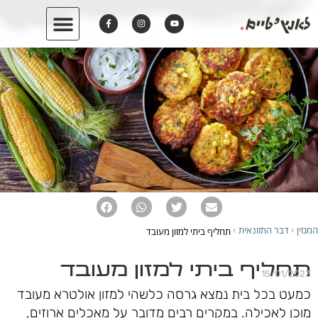
המגזין
דבר התזונאית
תחליף ביתי למזון מעובד
›
›
תחליף ביתי למזון מעובד
15/01/2023
כמעט בכל בית נמצא גרסה כלשהי למזון אולטרא מעובד
מוכן לאכילה. במקרים רבים מדובר על מאכלים ארוזים,