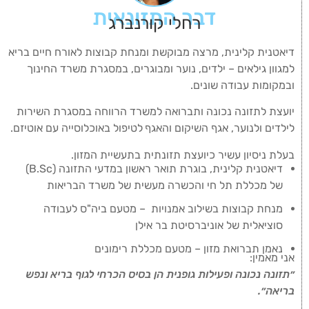
דבר התזונאית
רחלי קורנברג
דיאטנית קלינית, מרצה מבוקשת ומנחת קבוצות לאורח חיים בריא
למגוון גילאים – ילדים, נוער ומבוגרים, במסגרת משרד החינוך
ובמקומות עבודה שונים.
יועצת לתזונה נכונה ותברואה למשרד הרווחה במסגרת השירות
לילדים ולנוער, אגף השיקום והאגף
לטיפול באוכלוסייה עם אוטיזם.
בעלת ניסיון עשיר כיועצת תזונתית בתעשיית המזון.
דיאטנית קלינית, בוגרת תואר ראשון במדעי התזונה (B.Sc)
של מכללת תל חי והכשרה מעשית של משרד הבריאות
מנחת קבוצות בשילוב אמנויות – מטעם ביה"ס לעבודה
סוציאלית של אוניברסיטת בר אילן
נאמן תברואת מזון – מטעם מכללת רימונים
אני מאמין:
״תזונה נכונה ופעילות גופנית הן בסיס הכרחי לגוף בריא ונפש
בריאה״.