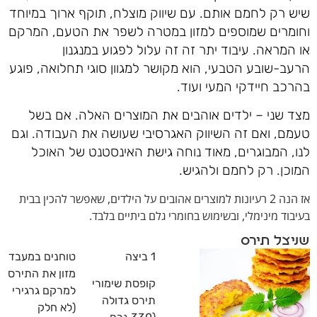
שיש רק לחמם אותם. עם שיווק מוצלח, תוקף ארוך במיוחד
וחומרים שמוספים למזון במטרה לשפר את הטעם, המרקם
או המראה. עיבוד יתר זה זה עלול לפגוע במנגנון
הרעב-שובע הטבעי, הוא מקושר למגוון סוגי תחלואה, פוגע
בהרכב חיידקי המעי ועוד.
מצד שני –
ילדים אוהבים את המוצרים האלה. אם בשל
טעמם, ואם זה השיווק האגרסיבי שעושה את העבודה. וגם
לנו, המבוגרים, מאוד נוחה גישת האינסטנט של האוכל
המוכן. רק לחמם ולהגיש.
אז הנה 2 רעיונות למוצרים אהובים על הילדים, שאפשר להכין בבית
בעיבוד מינימלי, ובשימוש בחומרי גלם ביתיים בלבד.
שניצל תירס
1 ביצה
טוחנים במעבד
מזון את התירס
קופסת שימורי
למרקם גרגירי
תירס גדולה
(לא חלק