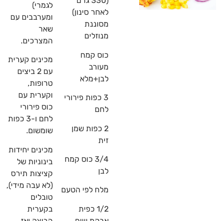
(330 גרם
לגמרי)
לאחר סינון)
ומערבבים עם
מסוננת
שאר
מנוזלים
המצרכים.
כוס קמח
מכינים קערית
מעורב
עם 2 ביצים
לבן+מלא
טרופות,
וקערית עם
3 כפות פירורי
כוס פירורי
לחם
לחם ו-3 כפות
2 כפות שמן
שומשום.
זית
מכינים יחידות
3/4 כוס קמח
בינוניות של
לבן
קציצות תירס
(לא עבה מידי),
מלח לפי הטעם
טובלים
1/2 כפית
בקערית
אבקת שום
הביצה ואז