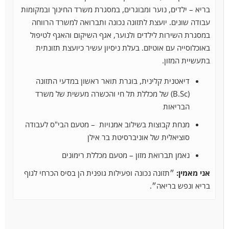
בריא – ילדים, נוער ומבוגרים, במסגרת משרד החינוך ובמקומות
עבודה שונים. יועצת לתזונה נכונה ותברואה למשרד הרווחה
במסגרת השירות לילדים ולנוער, אגף השיקום והאגף
לטיפול
באוכלוסייה עם אוטיזם. בעלת ניסיון עשיר כיועצת תזונתית
בתעשיית המזון.
דיאטנית קלינית, בוגרת תואר ראשון במדעי התזונה
(B.Sc) של מכללת תל חי והכשרה מעשית של משרד
הבריאות
מנחת קבוצות בשילוב אמנויות – מטעם הבי"ס לעבודה
סוציאלית של אוניברסיטת בר אילן
נאמן תברואת מזון – מטעם מכללת רימונים
אני מאמין:
״תזונה נכונה ופעילות גופנית הן בסיס הכרחי לגוף
בריא ונפש בריאה״.