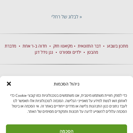
« לבלוג של רחלי
מתכון בשבוע
•
דבר התזונאית
•
מקיאטו חזק
•
חדוה ב-ו' אחת
•
מדברת
מהבטן
•
ילדים וספורט
•
גנן גידל דגן
ניהול הסכמות
כדי לספק חוויית משתמש מיטבית, אנו משתמשים בטכנולוגיות כמו קובצי Cookie כדי
לאחסן ו/או לגשת למידע על מאפייני הגלישה. הסכמה לטכנולוגיות אלו תאפשר לנו
לעבד נתונים כגון התנהגות גלישה או מדדים ייחודיים באתר זה. אי הסכמה או ביטול
הסכמה עלולים להשפיע לרעה על תכונות ותפקודים מסוימים של האתר.
בקרו אותנו
הסכמה