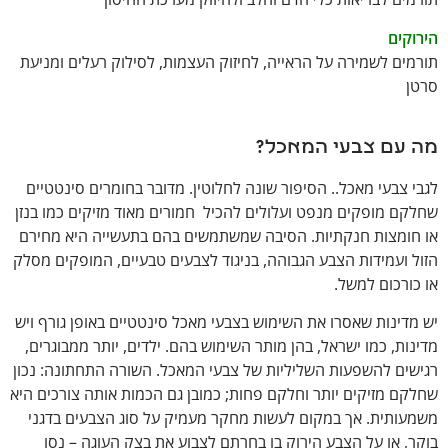
הירוקים
תורמים לשמירה על הראייה, לחיזוק העצמות, לסילוק רעלים ומניעת
סרטן
מה עם צבעי המאכל?
לגבי צבעי מאכל.. הסיפור שונה לחלוטין. מדובר בחומרים סינטטיים
שחלקם מופקים מנפט ועלולים להכיל חמורים מאוד מזיקים כמו בנזן
או חומצות חנקתיות. הסיבה שמשתמשים בהם בתעשייה היא מחירם
הזול ועמידות הצבע הגבוהה, בניגוד לצבעים טבעיים, המופקים מסלק
או כורכום למשל.
יש מדינות שאסרו את השימוש בצבעי מאכל סינטטיים באופן גורף ויש
מדינות, כמו ישראל, בהן מותר השימוש בהם. ילדים, יותר ממבוגרים,
רגישים להשפעות השליליות של צבעי המאכל. השורה התחתונה: נכון
שחלקם מזיקים יותר וחלקם פחות; כמובן גם הכמות אותה צורכים היא
משמעותית. אך במקום לעשות מחקר מעמיק על סוג הצבעים בדגני
בוקר, או על הצבע הירוק בו בחרתם לצבוע את בצק העוגה – נסו