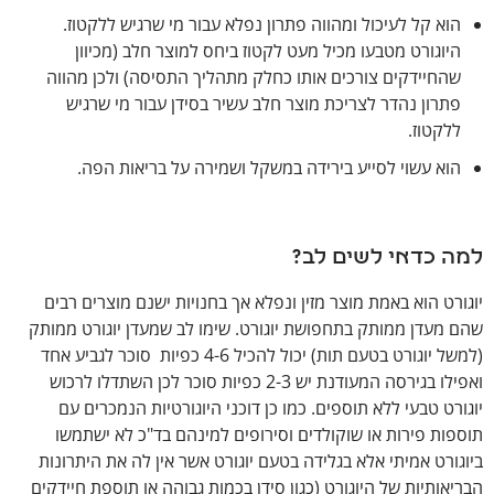
הוא קל לעיכול ומהווה פתרון נפלא עבור מי שרגיש ללקטוז.
היוגורט מטבעו מכיל מעט לקטוז ביחס למוצר חלב (מכיוון
שהחיידקים צורכים אותו כחלק מתהליך התסיסה) ולכן מהווה
פתרון נהדר לצריכת מוצר חלב עשיר בסידן עבור מי שרגיש
ללקטוז.
הוא עשוי לסייע בירידה במשקל ושמירה על בריאות הפה.
למה כדאי לשים לב?
יוגורט הוא באמת מוצר מזין ונפלא אך בחנויות ישנם מוצרים רבים
שהם מעדן ממותק בתחפושת יוגורט. שימו לב שמעדן יוגורט ממותק
(למשל יוגורט בטעם תות) יכול להכיל 4-6 כפיות סוכר לגביע אחד
ואפילו בגירסה המעודנת יש 2-3 כפיות סוכר לכן השתדלו לרכוש
יוגורט טבעי ללא תוספים. כמו כן דוכני היוגורטיות הנמכרים עם
תוספות פירות או שוקולדים וסירופים למינהם בד"כ לא ישתמשו
ביוגורט אמיתי אלא בגלידה בטעם יוגורט אשר אין לה את היתרונות
הבריאותיות של היוגורט (כגון סידן בכמות גבוהה או תוספת חיידקים