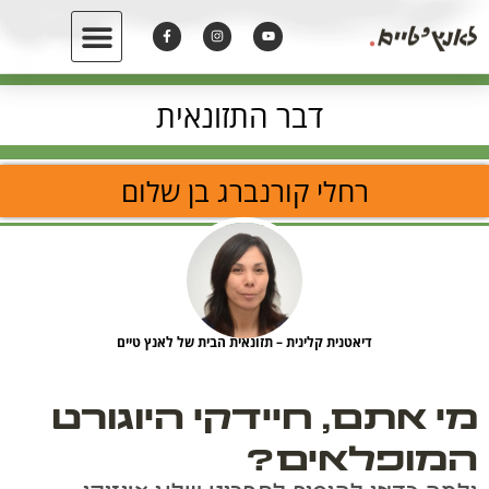
דבר התזונאית
רחלי קורנברג בן שלום
דיאטנית קלינית – תזונאית הבית של לאנץ טיים
מי אתם, חיידקי היוגורט
המופלאים?