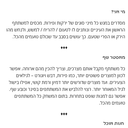
מי אני?
מסדרים במגש כל מיני סוגים של ירקות ופירות. מכסים למשתתף
הראשון את העיניים ונותנים לו לטעום / להריח / למשש, ולנחש מהו
הירק או הפרי שטעם. כך עושים בסבב עד שכולם טועמים מהכל.
♦♦♦
מאסטר שף
כל משתתף מקבל אותם מצרכים, וצריך להכין מהם ארוחה. אפשר
לכוון למוצרים פשוטים יותר, כמו פירות, דבש ויוגורט – לגילאים
הצעירים. ועד מוצרים שדורשים יותר דמיון ורמת קושי, אפילו בישול
לגיל המאוחר יותר. רצוי להלביש את המשתתפים בסינר וכובע שף.
אפשר גם למנות שופט בתחרות. בתום המשחק כל המשתתפים
טועמים מהכל.
♦♦♦
חנות אוכל