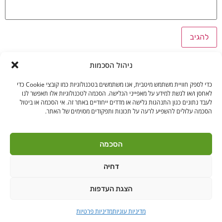
ניהול הסכמות
כדי לספק חוויית משתמש מיטבית, אנו משתמשים בטכנולוגיות כמו קובצי Cookie כדי
לאחסן ו/או לגשת למידע על מאפייני הגלישה. הסכמה לטכנולוגיות אלו תאפשר לנו
לעבד נתונים כגון התנהגות גלישה או מדדים ייחודיים באתר זה. אי הסכמה או ביטול
הסכמה עלולים להשפיע לרעה על תכונות ותפקודים מסוימים של האתר.
בקרו אותנו
הסכמה
דחיה
לאנץ' טיים – ארוחות צהריים לילדים | היובלים 11 הוד"ש
PushUp | Digital
הצגת העדפות
© כל הזכויות שמורות לאנץ'
Marketing
טיים 2021
מדיניות עוגיות
מדיניות פרטיות
הודה"ש
ברקן