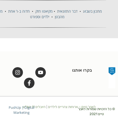
מתכון בשבוע
•
דבר התזונאית
•
מקיאטו חזק
•
חדוה ב-ו' אחת
•
מדברת
מהבטן
•
ילדים וספורט
בקרו אותנו
לאנץ' טיים – ארוחות צהריים לילדים | היובלים 11 הוד"ש
PushUp | Digital
זכויות שמורות לאנץ'
Marketing
טיים 2021