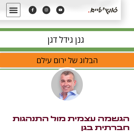
גנן גידל דגן
הבלוג של ירום עילם
שמה עצמית מול התנהגות
רתית בגן