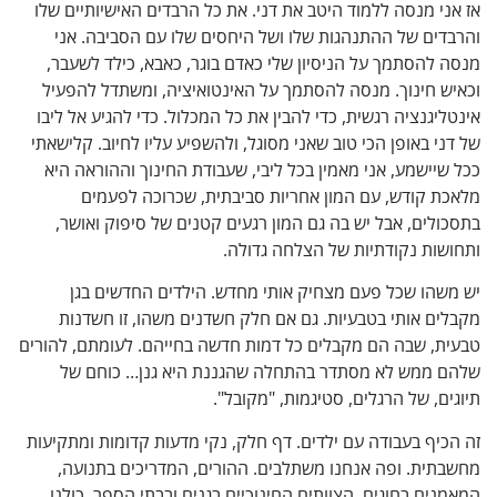
י מנסה ללמוד היטב את דני. את כל הרבדים האישיותיים שלו
ים של ההתנהגות שלו ושל היחסים שלו עם הסביבה. אני
להסתמך על הניסיון שלי כאדם בוגר, כאבא, כילד לשעבר,
ש חינוך. מנסה להסתמך על האינטואיציה, ומשתדל להפעיל
יגנציה רגשית, כדי להבין את כל המכלול. כדי להגיע אל ליבו
י באופן הכי טוב שאני מסוגל, ולהשפיע עליו לחיוב. קלישאתי
יישמע, אני מאמין בכל ליבי, שעבודת החינוך וההוראה היא
ת קודש, עם המון אחריות סביבתית, שכרוכה לפעמים
לים, אבל יש בה גם המון רגעים קטנים של סיפוק ואושר,
שות נקודתיות של הצלחה גדולה.
שהו שכל פעם מצחיק אותי מחדש. הילדים החדשים בגן
ם אותי בטבעיות. גם אם חלק חשדנים משהו, זו חשדנות
ת, שבה הם מקבלים כל דמות חדשה בחייהם. לעומתם, להורים
 ממש לא מסתדר בהתחלה שהגננת היא גנן… כוחם של
ם, של הרגלים, סטיגמות, "מקובל".
יף בעבודה עם ילדים. דף חלק, נקי מדעות קדומות ומתקיעות
תית. ופה אנחנו משתלבים. ההורים, המדריכים בתנועה,
ים בחוגים, הצוותים החינוכיים בגנים ובבתי הספר. כולנו