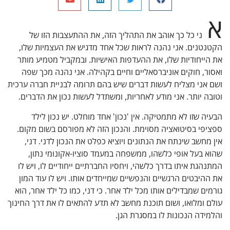
ני כל כך אוהב את התהליך הזה, את ההתעצבות הזו של
טנים. אני נהנה לראות שכל אחד מדגיש את העצמיות שלו,
יחודיות שלו, את ההעדפות האישיות. ובמקביל מטמיע מותר
, חוקים אוניברסאליים וחיים בקהילה. אני נהנה מכך שפה
אני מצליח לעשות דברים שיש בהם תרומה לבניית חברה ערכית
 יותר. אני מודע לאחריות, ומשתדל לעשות נכון את הדברים.
 שזו לא מתמטיקה. אין 'נכון' אחד מוחלט. יש נכון לילד
י בסיטואציה מסוימת. והנכון הזה לא מפורסם בשום מקום.
חשב שינתח את הנתונים ויוציא כפלט את הנכון לדני. דני,
בעל אופי כלשהו, ממשפחה במעמד סוציו-אקונומי נתון,
גת איתו בדרך כלשהי, ויחסיו החברתיים ייחודיים לו, ויש לו
יבטים הרגשיים והנפשיים שמייחדים אותו. ויש לו עוד המון
ם שמבדילים אותו מכל ילד אחר. כי דני, כמו כל ילד אחר, הוא
ומלואו, ושום תוכנת מחשב לא תדע להתאים לו את דרך החינוך
דה הנכונות לו במסגרת הגן.