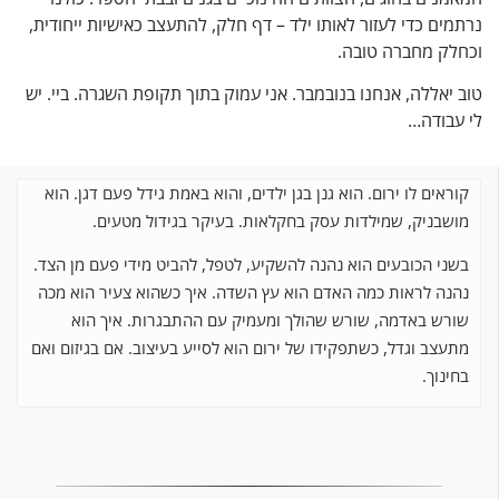
ם כדי לעזור לאותו ילד – דף חלק, להתעצב כאישיות ייחודית,
ק מחברה טובה.
אללה, אנחנו בנובמבר. אני עמוק בתוך תקופת השגרה. ביי. יש
בודה…
אים לו ירום. הוא גנן בגן ילדים, והוא באמת גידל פעם דגן. הוא
בניק, שמילדות עסק בחקלאות. בעיקר בגידול מטעים.
י הכובעים הוא נהנה להשקיע, לטפל, להביט מידי פעם מן הצד.
ה לראות כמה האדם הוא עץ השדה. איך כשהוא צעיר הוא מכה
ש באדמה, שורש שהולך ומעמיק עם ההתבגרות. איך הוא
צב וגדל, כשתפקידו של ירום הוא לסייע בעיצוב. אם בגיזום ואם
נוך.