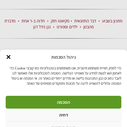
מתכון בשבוע
•
דבר התזונאית
•
מקיאטו חזק
•
חדוה ב-ו' אחת
•
מדברת
מהבטן
•
ילדים וספורט
•
גנן גידל דגן
ניהול הסכמות
כדי לספק חוויית משתמש מיטבית, אנו משתמשים בטכנולוגיות כמו קובצי Cookie כדי
לאחסן ו/או לגשת למידע על מאפייני הגלישה. הסכמה לטכנולוגיות אלו תאפשר לנו
לעבד נתונים כגון התנהגות גלישה או מדדים ייחודיים באתר זה. אי הסכמה או ביטול
הסכמה עלולים להשפיע לרעה על תכונות ותפקודים מסוימים של האתר.
בקרו אותנו
הסכמה
דחיה
לאנץ' טיים – ארוחות צהריים לילדים | היובלים 11 הוד"ש
PushUp | Digital