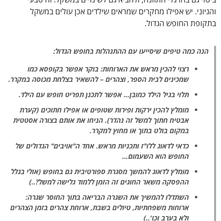
והגיוני. יש אפילו מחקרים שמראים שילדים אכן עולים במשקל
בתקופת החופש הגדול.
הנה כמה טיפים שיסייעו עם ההתנהלות בחופש הגדול:
רצוי להכין מראש את הארוחות: בוקר אפשר בקופסא כמו
שמכינים לבית הספר, וצהרים – להשאיר בצלחת מכוסה במקרר.
תלוי בגיל הילד כמובן… אפשר לתכנן תפריט חופש עם הילד.
מומלץ להכין ירקות ופירות שטופים או אפילו חתוכים (קערת
אבטיח חתוך למשל זה נהדר). הניחו את אותם בצורה אסטטית
במקום בולט בתוך או מחוץ למקרר.
כדאי לדאוג ללו"ז ותכניות מראש. אחד ה"אויבים" הגדולים של
החופש הוא השעמום…
מומלץ לדאוג להמשך מסגרת ספורטיבית גם בחופש (אולי בגלל
ההפסקה משאר החוגים זה הזמן ללמוד גלישה למשל?..)
השתדלו להמשיך את השגרה הבריאה בתוך החוסר שגרה:
ארוחות משפחתיות, טיולים בשבת, ארוחת צהרים בזמן הצהרים
ולא בערב וכו'..)