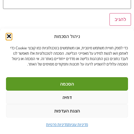
ניהול הסכמות
כדי לספק חוויית משתמש מיטבית, אנו משתמשים בטכנולוגיות כמו קובצי Cookie כדי
לאחסן ו/או לגשת למידע על מאפייני הגלישה. הסכמה לטכנולוגיות אלו תאפשר לנו
לעבד נתונים כגון התנהגות גלישה או מדדים ייחודיים באתר זה. אי הסכמה או ביטול
הסכמה עלולים להשפיע לרעה על תכונות ותפקודים מסוימים של האתר.
בקרו אותנו
הסכמה
דחיה
לאנץ' טיים – ארוחות צהריים לילדים | היובלים 11 הוד"ש
PushUp | Digital
הצגת העדפות
© כל הזכויות שמורות לאנץ'
Marketing
טיים 2021
מדיניות עוגיות
מדיניות פרטיות
הודה"ש
ברקן