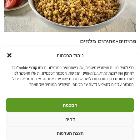
פתיתים+פתיתים מלאים
ניהול הסכמות
כדי לספק חוויית משתמש מיטבית, אנו משתמשים בטכנולוגיות כמו קובצי Cookie כדי
לאחסן ו/או לגשת למידע על מאפייני הגלישה. הסכמה לטכנולוגיות אלו תאפשר לנו
לעבד נתונים כגון התנהגות גלישה או מדדים ייחודיים באתר זה. אי הסכמה או ביטול
הסכמה עלולים להשפיע לרעה על תכונות ותפקודים מסוימים של האתר.
בקרו אותנו
הסכמה
דחיה
לאנץ' טיים – ארוחות צהריים לילדים | היובלים 11 הוד"ש
PushUp | Digital
הצגת העדפות
© כל הזכויות שמורות לאנץ'
Marketing
טיים 2021