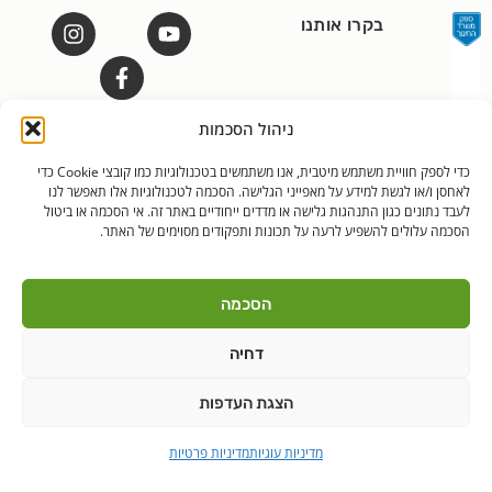
בקרו אותנו
ניהול הסכמות
כדי לספק חוויית משתמש מיטבית, אנו משתמשים בטכנולוגיות כמו קובצי Cookie כדי
לאנץ' טיים – ארוחות צהריים לילדים | היובלים 11 הוד"ש
PushUp | Digital
© כל הזכויות שמורות לאנץ'
לאחסן ו/או לגשת למידע על מאפייני הגלישה. הסכמה לטכנולוגיות אלו תאפשר לנו
Marketing
טיים 2021
לעבד נתונים כגון התנהגות גלישה או מדדים ייחודיים באתר זה. אי הסכמה או ביטול
הסכמה עלולים להשפיע לרעה על תכונות ותפקודים מסוימים של האתר.
הודה"ש
ברקן
הסכמה
דחיה
הצגת העדפות
מדיניות עוגיות
מדיניות פרטיות