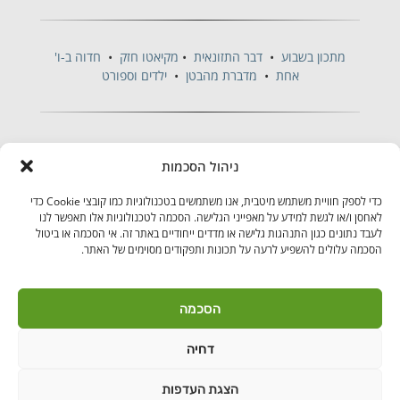
מתכון בשבוע
•
דבר התזונאית
•
מקיאטו חזק
•
חדוה ב-ו'
אחת
•
מדברת מהבטן
•
ילדים וספורט
ניהול הסכמות
כדי לספק חוויית משתמש מיטבית, אנו משתמשים בטכנולוגיות כמו קובצי Cookie כדי
לאחסן ו/או לגשת למידע על מאפייני הגלישה. הסכמה לטכנולוגיות אלו תאפשר לנו
לעבד נתונים כגון התנהגות גלישה או מדדים ייחודיים באתר זה. אי הסכמה או ביטול
הסכמה עלולים להשפיע לרעה על תכונות ותפקודים מסוימים של האתר.
בקרו אותנו
הסכמה
דחיה
לאנץ' טיים – ארוחות צהריים לילדים | היובלים 11 הוד"ש
PushUp | Digital
הצגת העדפות
© כל הזכויות שמורות לאנץ'