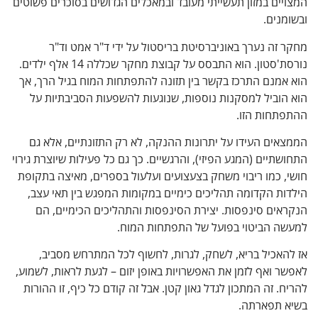
המצויים במזון תעשייתי מעובד ובמאכלים הגדושים בסוכרים פשוטים
ובשומנים.
מחקר זה נערך באוניברסיטת בריסטול על ידי ד"ר אמט וד"ר
נורסת'סטון. הוא התבסס על קבוצת מחקר שכללה 14 אלף ילדים.
הוא אמנם התרכז בקשר בין תזונה להתפתחות המוח בגיל הרך, אך
הוא הוביל למסקנות נוספות, שנוגעות להשפעות הסביבתיות על
ההתפתחות הזו.
הממצאים העידו על יתרונות ההנקה, לא רק התזונתיים, אלא גם
התחושתיים (המגע הפיזי), והרגשיים. כך גם כל פעילות שיוצרת גירוי
חושי, כמו ריבוי משחק בצעצועים ועלעול בספרים, מאיצה בתקופת
הילדות הקדומה תהליכים כימיים במקומות המפגש בין תאי עצב,
הנקראים סינפסות. יצירת הסינפסות והתהליכים הכימיים, הם
למעשה הביטוי בפועל של התפתחות המוח.
אז להאכיל בריא, לשחק, לגרות, לחשוף לכל המתרחש מסביב,
לאפשר ואף לזמן את האפשרויות באופן יזום – לגעת לראות, לשמוע,
להריח. זה המתכון לגדל גאון קטן. אבל זה קודם כל כיף, זו ההורות
בשיא תפארתה.