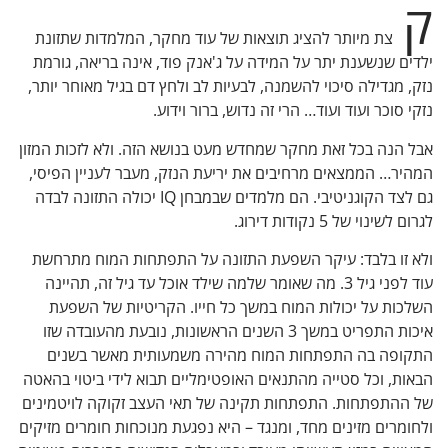
ק
צת מיותר להציג תוצאות של עוד מחקר, המלמדות שתזונת
ילדים שנשענת יתר על המידה על ג'אנק פוד, אינה בריאה, גורמת
נזק, מגדילה סיכוי להשמנה, לבעיות לב ולחץ דם בגיל מאוחר יותר,
נזקי סוכר ועוד ועוד… הרי זה נדוש, ברור וידוע.
אבל הנה בכל זאת מחקר שמחדש מעט בנושא הזה. ולא לזכות המזון
המהיר… הממצאים מרחיבים את יריעת הנזק, מעבר לעניין הפיסי,
גם לצד הקוגניטיבי. הם מלמדים שבמבחן IQ יכולה התזונה לבדה
לגרום לשינוי של 5 נקודות דירוג.
ולא זו בלבד: עיקר השפעת התזונה על התפתחות המוח מתרחשת
עוד לפני גיל 3. מה שאומר שלמה שילד אוכל עד גיל זה, תהיינה
השלכות על יכולות המוח במשך כל חייו. הקריטיות של השפעת
איכות התפריט במשך 3 השנים הראשונות, נובעת מהעובדה שזו
התקופה בה התפתחות המוח מהירה משמעותית מאשר בשנים
הבאות, וכל סטייה מהתנאים האופטימליים תבוא לידי ביטוי בהאטה
של ההתפתחות. התפתחות תקינה של תאי העצב זקוקה לויטמינים
ולחומרים מזינים מחד, ומנגד – היא נפגעת מנוכחות חומרים מזיקים