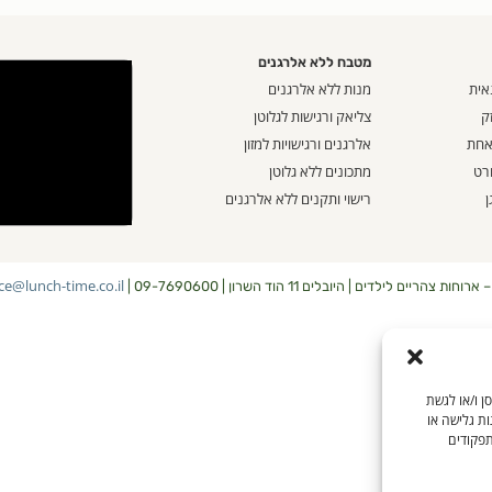
מטבח ללא אלרגנים
אית
מנות ללא אלרגנים
ק
צליאק ורגישות לגלוטן
 אחת
אלרגנים ורגישויות למזון
ורט
מתכונים ללא גלוטן
ן
רישוי ותקנים ללא אלרגנים
ice@lunch-time.co.il
ת צהריים לילדים | היובלים 11 הוד השרון | 09-7690600 |
שים בטכנולוגיות כמו קובצי Cookie כדי לאחסן ו/או לגשת
ות גלישה או
תפקודים