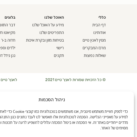
כללי
האוכל שלנו
בלוגים
דף הבית
מידע על האוכל שלנו
דבר התזונ
אודותינו
התפריטים שלנו
מקיאטו חז
מגזין לאנץ טיים
בטיחות מזון ובקרת איכות
חדוה ב-ו'
מרכז המבקרים
רישוי
ילדים וספ
שאלות נפוצות
תקנים
גנן גידל דג
© כל הזכויות שמורות לאנץ' טיים 2021
לאנץ' טיים – ארוחו
ניהול הסכמות
כדי לספק חוויית משתמש מיטבית, אנו משתמ
למידע על מאפייני הגלישה. הסכמה לטכנולוגיות אלו תאפשר לנו לעבד נתונים כגון התנהג
מדדים ייחודיים באתר זה. אי הסכמה או ביטול הסכמה עלולים להשפיע לרעה על תכונות ו
מסוימים של האתר.