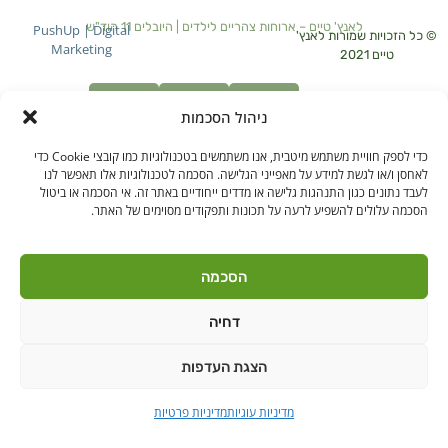
לאנץ' טיים – ארוחות צהריים לילדים | היובלים 11 הוד"ש
PushUp | Digital
© כל הזכויות שמורות לאנץ'
Marketing
טיים 2021
הודה"ש
ברקן
ניהול הסכמות
כדי לספק חוויית משתמש מיטבית, אנו משתמשים בטכנולוגיות כמו קובצי Cookie כדי
לאחסן ו/או לגשת למידע על מאפייני הגלישה. הסכמה לטכנולוגיות אלו תאפשר לנו
לעבד נתונים כגון התנהגות גלישה או מדדים ייחודיים באתר זה. אי הסכמה או ביטול
הסכמה עלולים להשפיע לרעה על תכונות ותפקודים מסוימים של האתר.
הסכמה
דחיה
הצגת העדפות
מדיניות עוגיות
מדיניות פרטיות