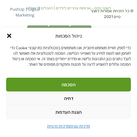
לאנץ' טיים – ארוחות צהריים לילדים | היובלים 11 הוד"ש
PushUp | Digital
© כל הזכויות שמורות לאנץ'
Marketing
טיים 2021
הודה"ש
ברקן
ניהול הסכמות
כדי לספק חוויית משתמש מיטבית, אנו משתמשים בטכנולוגיות כמו קובצי Cookie כדי
לאחסן ו/או לגשת למידע על מאפייני הגלישה. הסכמה לטכנולוגיות אלו תאפשר לנו
לעבד נתונים כגון התנהגות גלישה או מדדים ייחודיים באתר זה. אי הסכמה או ביטול
הסכמה עלולים להשפיע לרעה על תכונות ותפקודים מסוימים של האתר.
הסכמה
דחיה
הצגת העדפות
מדיניות עוגיות
מדיניות פרטיות