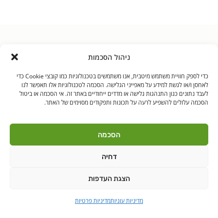
ניהול הסכמות
בקרו אותנו
כדי לספק חוויית משתמש מיטבית, אנו משתמשים בטכנולוגיות כמו קובצי Cookie כדי
לאחסן ו/או לגשת למידע על מאפייני הגלישה. הסכמה לטכנולוגיות אלו תאפשר לנו
לעבד נתונים כגון התנהגות גלישה או מדדים ייחודיים באתר זה. אי הסכמה או ביטול
הסכמה עלולים להשפיע לרעה על תכונות ותפקודים מסוימים של האתר.
לאנץ' טיים – ארוחות צהריים לילדים | היובלים 11 הוד"ש
PushUp | Digital
© כל הזכויות שמורות לאנץ'
הסכמה
Marketing
טיים 2021
דחיה
הודה"ש
ברקן
הצגת העדפות
מדיניות עוגיות
מדיניות פרטיות