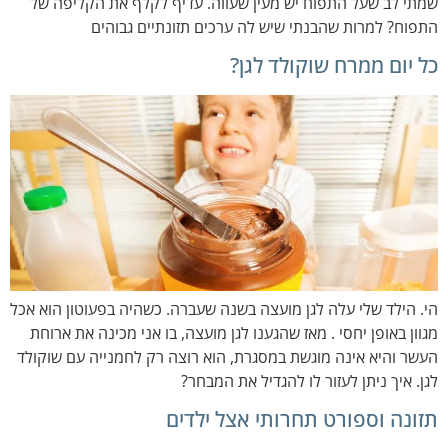
שמתי לב שעל התפוח יש מעין שעווה. עדיף לקלף את הקליפה של
התפוח? למרות שהבנתי שיש לה ערכים תזונתיים גבוהים
כל יום ממרח שוקולד לגן?
הי. הילד שלי עלה לגן מועצה בשנה שעברה. כשהיה בפעוטון הוא אכל
מגוון באופן יחסי . מאז שהגענו לגן מועצה, בו אני מכינה את ארוחת
העשר והיא אינה מוגשת במסגרת, הוא רוצה רק לחמנייה עם שוקולד
לגן. איך ניתן לעזור לו להגדיל את המבחר?
תזונה וספורט תחרותי אצל ילדים