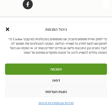
לאנץ' טיים – ארוחות צהריים לילדים | היובלים 11 הוד"ש
PushUp | Digital
ניהול הסכמות
© כל הזכויות שמורות לאנץ'
Marketing
טיים 2021
כדי לספק חוויית משתמש מיטבית, אנו משתמשים בטכנולוגיות כמו קובצי Cookie כדי
לאחסן ו/או לגשת למידע על מאפייני הגלישה. הסכמה לטכנולוגיות אלו תאפשר לנו
הודה"ש
ברקן
לעבד נתונים כגון התנהגות גלישה או מדדים ייחודיים באתר זה. אי הסכמה או ביטול
הסכמה עלולים להשפיע לרעה על תכונות ותפקודים מסוימים של האתר.
הסכמה
דחיה
הצגת העדפות
מדיניות עוגיות
מדיניות פרטיות