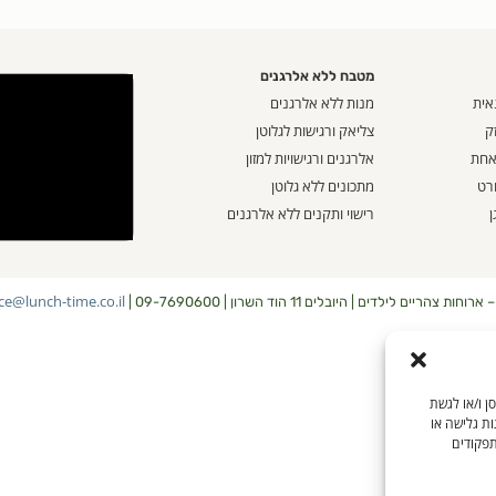
מטבח ללא אלרגנים
אית
מנות ללא אלרגנים
ק
צליאק ורגישות לגלוטן
 אחת
אלרגנים ורגישויות למזון
ורט
מתכונים ללא גלוטן
ן
רישוי ותקנים ללא אלרגנים
ice@lunch-time.co.il
ת צהריים לילדים | היובלים 11 הוד השרון | 09-7690600 |
שים בטכנולוגיות כמו קובצי Cookie כדי לאחסן ו/או לגשת
ות גלישה או
תפקודים