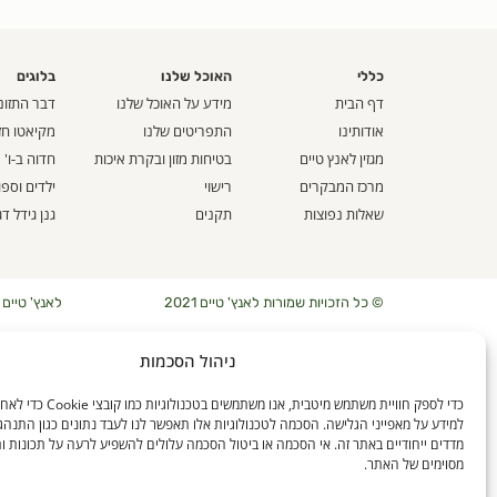
כללי
האוכל שלנו
בלוגים
דף הבית
מידע על האוכל שלנו
דבר התזונ
אודותינו
התפריטים שלנו
מקיאטו חז
מגזין לאנץ טיים
בטיחות מזון ובקרת איכות
חדוה ב-ו'
מרכז המבקרים
רישוי
ילדים וספ
שאלות נפוצות
תקנים
גנן גידל דג
© כל הזכויות שמורות לאנץ' טיים 2021
לאנץ' טיים – ארוחו
ניהול הסכמות
כדי לספק חוויית משתמש מיטבית, אנו משתמ
למידע על מאפייני הגלישה. הסכמה לטכנולוגיות אלו תאפשר לנו לעבד נתונים כגון התנהג
מדדים ייחודיים באתר זה. אי הסכמה או ביטול הסכמה עלולים להשפיע לרעה על תכונות ו
מסוימים של האתר.