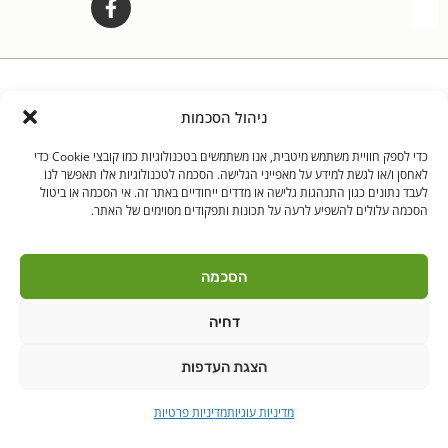
לאנץ' טיים – ארוחות צהריים לילדים | היובלים 11 הוד"ש
PushUp | Digital
© כל הזכויות שמורות לאנץ'
ניהול הסכמות
Marketing
טיים 2021
כדי לספק חוויית משתמש מיטבית, אנו משתמשים בטכנולוגיות כמו קובצי Cookie כדי
הודה"ש
ברקן
לאחסן ו/או לגשת למידע על מאפייני הגלישה. הסכמה לטכנולוגיות אלו תאפשר לנו
לעבד נתונים כגון התנהגות גלישה או מדדים ייחודיים באתר זה. אי הסכמה או ביטול
הסכמה עלולים להשפיע לרעה על תכונות ותפקודים מסוימים של האתר.
הסכמה
דחיה
הצגת העדפות
מדיניות עוגיות
מדיניות פרטיות