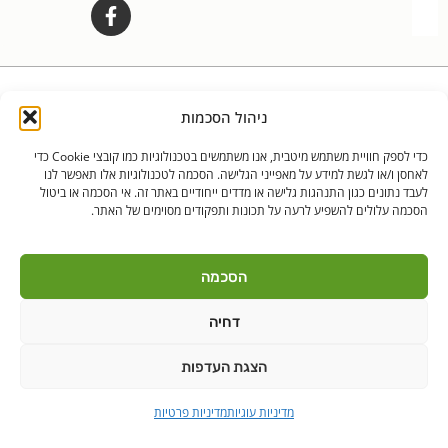
לאנץ' טיים – ארוחות צהריים לילדים | היובלים 11 הוד"ש
PushUp | Digital
ניהול הסכמות
© כל הזכויות שמורות לאנץ'
Marketing
טיים 2021
כדי לספק חוויית משתמש מיטבית, אנו משתמשים בטכנולוגיות כמו קובצי Cookie כדי
לאחסן ו/או לגשת למידע על מאפייני הגלישה. הסכמה לטכנולוגיות אלו תאפשר לנו
הודה"ש
ברקן
לעבד נתונים כגון התנהגות גלישה או מדדים ייחודיים באתר זה. אי הסכמה או ביטול
הסכמה עלולים להשפיע לרעה על תכונות ותפקודים מסוימים של האתר.
הסכמה
דחיה
הצגת העדפות
מדיניות עוגיות
מדיניות פרטיות