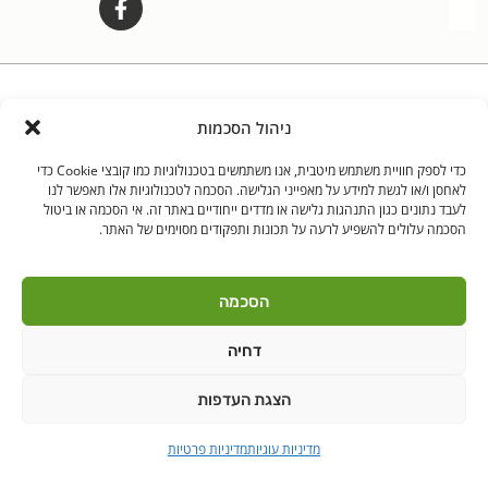
לאנץ' טיים – ארוחות צהריים לילדים | היובלים 11 הוד"ש
PushUp | Digital
© כל הזכויות שמורות לאנץ'
ניהול הסכמות
Marketing
טיים 2021
כדי לספק חוויית משתמש מיטבית, אנו משתמשים בטכנולוגיות כמו קובצי Cookie כדי
הודה"ש
ברקן
לאחסן ו/או לגשת למידע על מאפייני הגלישה. הסכמה לטכנולוגיות אלו תאפשר לנו
לעבד נתונים כגון התנהגות גלישה או מדדים ייחודיים באתר זה. אי הסכמה או ביטול
הסכמה עלולים להשפיע לרעה על תכונות ותפקודים מסוימים של האתר.
הסכמה
דחיה
הצגת העדפות
מדיניות עוגיות
מדיניות פרטיות