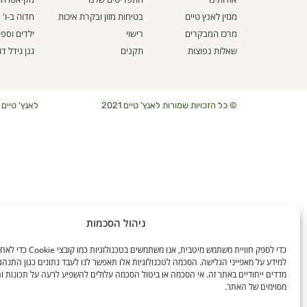
מגזין לאנץ טיים
בטיחות מזון ובקרת איכות
חדוה ב-ו'
מרכז המבקרים
רישוי
ילדים וספ
שאלות נפוצות
תקנים
גנן גידל דג
© כל הזכויות שמורות לאנץ' טיים 2021
לאנץ' טיים – ארוחו
ניהול הסכמות
כדי לספק חוויית משתמש מיטבית, אנו משתמ
למידע על מאפייני הגלישה. הסכמה לטכנולוגיות אלו תאפשר לנו לעבד נתונים כגון התנהג
מדדים ייחודיים באתר זה. אי הסכמה או ביטול הסכמה עלולים להשפיע לרעה על תכונות ו
מסוימים של האתר.