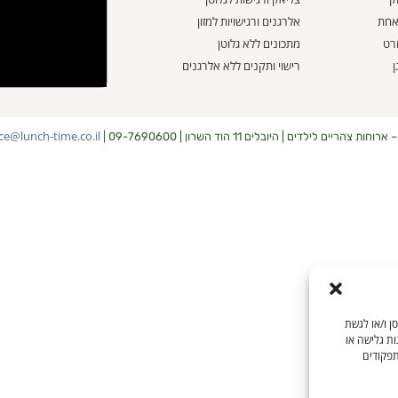
 אחת
אלרגנים ורגישויות למזון
ורט
מתכונים ללא גלוטן
ן
רישוי ותקנים ללא אלרגנים
ice@lunch-time.co.il
ת צהריים לילדים | היובלים 11 הוד השרון | 09-7690600 |
שים בטכנולוגיות כמו קובצי Cookie כדי לאחסן ו/או לגשת
ות גלישה או
תפקודים