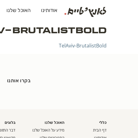
לתוכן
אודותינו
האוכל שלנו
v-BrutalistBold
TelAviv-BrutalistBold
בקרו אותנו
כללי
האוכל שלנו
בלוגים
דף הבית
מידע על האוכל שלנו
דבר התזונ
אודותינו
התפריטים שלנו
מקיאטו חז