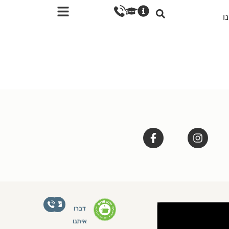
ו
דברו
איתנו