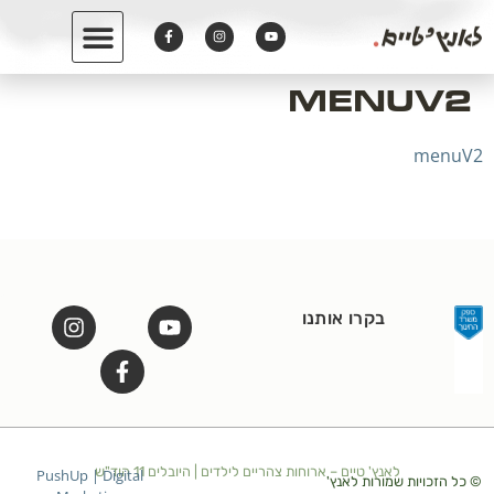
לתוכן
menuV2
menuV2
בקרו אותנו
לאנץ' טיים – ארוחות צהריים לילדים | היובלים 11 הוד"ש
PushUp | Digital
© כל הזכויות שמורות לאנץ'