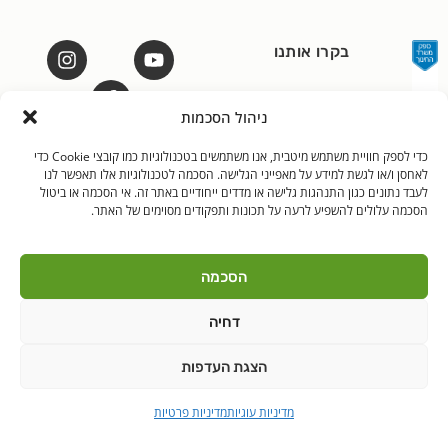
בקרו אותנו
ניהול הסכמות
כדי לספק חוויית משתמש מיטבית, אנו משתמשים בטכנולוגיות כמו קובצי Cookie כדי
לאחסן ו/או לגשת למידע על מאפייני הגלישה. הסכמה לטכנולוגיות אלו תאפשר לנו
לאנץ' טיים – ארוחות צהריים לילדים | היובלים 11 הוד"ש
לעבד נתונים כגון התנהגות גלישה או מדדים ייחודיים באתר זה. אי הסכמה או ביטול
PushUp | Digital
© כל הזכויות שמורות לאנץ'
הסכמה עלולים להשפיע לרעה על תכונות ותפקודים מסוימים של האתר.
Marketing
טיים 2021
הודה"ש
ברקן
הסכמה
דחיה
הצגת העדפות
מדיניות עוגיות
מדיניות פרטיות