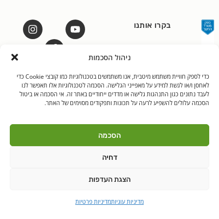
בקרו אותנו
ניהול הסכמות
כדי לספק חוויית משתמש מיטבית, אנו משתמשים בטכנולוגיות כמו קובצי Cookie כדי
לאחסן ו/או לגשת למידע על מאפייני הגלישה. הסכמה לטכנולוגיות אלו תאפשר לנו
לאנץ' טיים – ארוחות צהריים לילדים | היובלים 11 הוד"ש
לעבד נתונים כגון התנהגות גלישה או מדדים ייחודיים באתר זה. אי הסכמה או ביטול
PushUp | Digital
© כל הזכויות שמורות לאנץ'
הסכמה עלולים להשפיע לרעה על תכונות ותפקודים מסוימים של האתר.
Marketing
טיים 2021
הודה"ש
ברקן
הסכמה
דחיה
הצגת העדפות
מדיניות עוגיות
מדיניות פרטיות