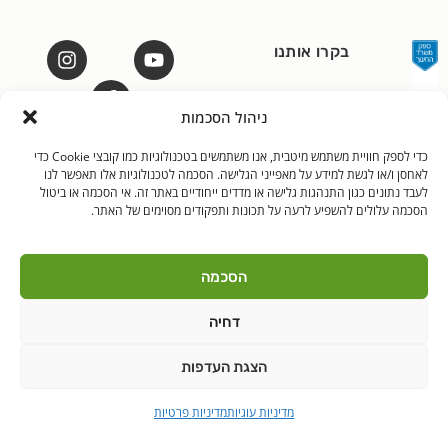
בקרו אותנו
ניהול הסכמות
כדי לספק חוויית משתמש מיטבית, אנו משתמשים בטכנולוגיות כמו קובצי Cookie כדי
לאחסן ו/או לגשת למידע על מאפייני הגלישה. הסכמה לטכנולוגיות אלו תאפשר לנו
לאנץ' טיים – ארוחות צהריים לילדים | היובלים 11 הוד"ש
לעבד נתונים כגון התנהגות גלישה או מדדים ייחודיים באתר זה. אי הסכמה או ביטול
PushUp | Digital
© כל הזכויות שמורות לאנץ'
הסכמה עלולים להשפיע לרעה על תכונות ותפקודים מסוימים של האתר.
Marketing
טיים 2021
הודה"ש
ברקן
הסכמה
דחיה
הצגת העדפות
מדיניות עוגיות
מדיניות פרטיות