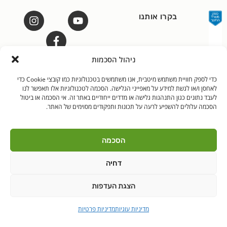
בקרו אותנו
ניהול הסכמות
כדי לספק חוויית משתמש מיטבית, אנו משתמשים בטכנולוגיות כמו קובצי Cookie כדי
לאנץ' טיים – ארוחות צהריים לילדים | היובלים 11 הוד"ש
PushUp | Digital
לאחסן ו/או לגשת למידע על מאפייני הגלישה. הסכמה לטכנולוגיות אלו תאפשר לנו
© כל הזכויות שמורות לאנץ'
לעבד נתונים כגון התנהגות גלישה או מדדים ייחודיים באתר זה. אי הסכמה או ביטול
Marketing
טיים 2021
הסכמה עלולים להשפיע לרעה על תכונות ותפקודים מסוימים של האתר.
הודה"ש
ברקן
הסכמה
דחיה
הצגת העדפות
מדיניות עוגיות
מדיניות פרטיות