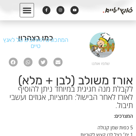
כמו בצהרון
המתכונים האהובים של לאנץ
טיים
שתפו אותנו
אורז משולב (לבן + מלא)
לקבלת מנה חגיגית במיוחד ניתן להוסיף
לאורז לאחר הבישול: חמוציות, אגוזים ועשבי
תיבול.
המצרכים:
5 כפות שמן קנולה
1 יח׳ בצל לבן קצוץ לקוביות