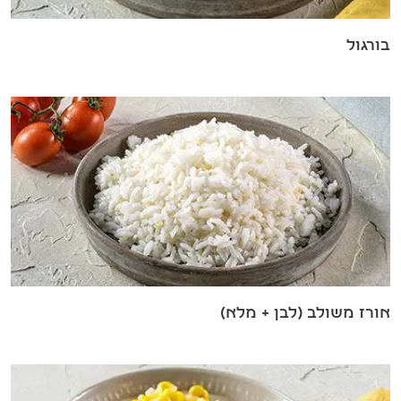
בורגול
אורז משולב (לבן + מלא)