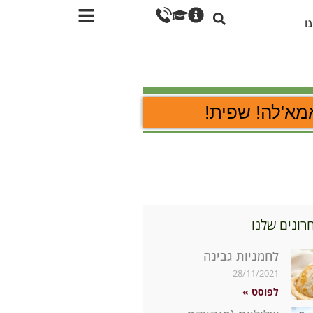
ו
מא'לה! שפית!
רונים שלנו
לחמניות גבינה
28/11/2021
לפוסט »