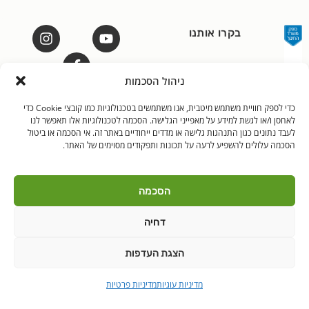
בקרו אותנו
ניהול הסכמות
כדי לספק חוויית משתמש מיטבית, אנו משתמשים בטכנולוגיות כמו קובצי Cookie כדי
לאחסן ו/או לגשת למידע על מאפייני הגלישה. הסכמה לטכנולוגיות אלו תאפשר לנו
לאנץ' טיים – ארוחות צהריים לילדים | היובלים 11 הוד"ש
PushUp | Digital
לעבד נתונים כגון התנהגות גלישה או מדדים ייחודיים באתר זה. אי הסכמה או ביטול
© כל הזכויות שמורות לאנץ'
Marketing
הסכמה עלולים להשפיע לרעה על תכונות ותפקודים מסוימים של האתר.
טיים 2021
הודה"ש
ברקן
הסכמה
דחיה
הצגת העדפות
מדיניות עוגיות
מדיניות פרטיות