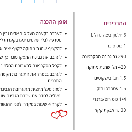
אופן ההכנה
המרכיבים
לערבב בקערה מעל סיר אדים (בין מר
6 חלמון ביצה גודל L
מטרפה (בלי שהמים יגעו בקערה) לקצף תפוח ובהיר,
1 כוס סוכר
להקציף שמנת מתוקה לקצף יציב אך
290 גר גבינה מסקרפונה
לערבב את גבינת המסקרפונה כך ש
לקפל מסקרפונה לתערובת החלמונים ואז את הקצפ
420 מל' שמנת מתוקה
לערבב בנפרד את התערובת הקפה ו
1.5 חב' בישקוטים
התבנית.
1.5 אספרסו חזק
למזוג מעל מחצית מתערובת הגבינה,
ומעליה לסדר את שכבת הגבינה שנו
1/4 כוס רום/ברנדי
לקרר 4 שעות במקרר. לפני ההגשה לפזר בנדיבות אבקת קקאו .
30 גר אבקת קקאו