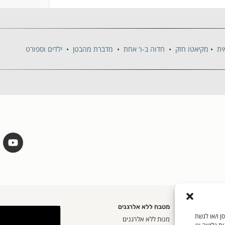
ית
•
מקיאטו חזק
•
חדוה ב-ו' אחת
•
מדברת מהבטן
•
ילדים וספורט
מטבח ללא אלרגנים
שים בטכנולוגיות כמו קובצי Cookie כדי לאחסן ו/או לגשת
אית
מנות ללא אלרגנים