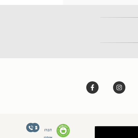
דברו
איתנו