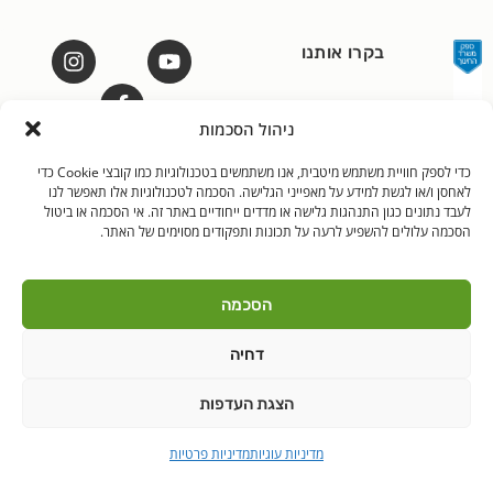
בקרו אותנו
ניהול הסכמות
כדי לספק חוויית משתמש מיטבית, אנו משתמשים בטכנולוגיות כמו קובצי Cookie כדי
לאחסן ו/או לגשת למידע על מאפייני הגלישה. הסכמה לטכנולוגיות אלו תאפשר לנו
לאנץ' טיים – ארוחות צהריים לילדים | היובלים 11 הוד"ש
PushUp | Digital
לעבד נתונים כגון התנהגות גלישה או מדדים ייחודיים באתר זה. אי הסכמה או ביטול
© כל הזכויות שמורות לאנץ'
Marketing
הסכמה עלולים להשפיע לרעה על תכונות ותפקודים מסוימים של האתר.
טיים 2021
הודה"ש
ברקן
הסכמה
דחיה
הצגת העדפות
מדיניות עוגיות
מדיניות פרטיות