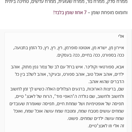
ממרח סלק, ממרח גזר, ממרח שעועית, ממרח עדשים, טחינה ביתית
וחומוס מופחת שומן –
7 אחוז שומן בלבד!
אלי
איירון מן, ישרא מן, אוטוטו סופרמן, רץ, רץ, רץ, כל הזמן בתנועה,
ככה בספורט, ככה בחיים, ככה בעסקים.
אבא, ספורטאי וקולינר. איש ברזל עם לב של צמר גפן מתוק. אוהב
ילדים, אוהב אוכל טוב, אוהב ספורט, ובעיקר, אוהב לשלב בין כל
הדברים שהוא אוהב.
שם, בריצות הארוכות, ברגעים הצלולים האלה כשיש לך זמן לחשוב
ולחשוב ולחשוב, שם נולדה ה׳האפי פוד׳, הרוח של לאנצ׳ טיים,
תפיסה של אופטימיות ושל שמחת חיים, תפיסה שאומרת שעובדים
שמחים עושים מטבח שמח, ומטבח שמח עושה אוכל שמח, ואוכל
שמח עושה ילדים שמחים. פשוט.
זה אלי וזו לאנצ׳טיים.