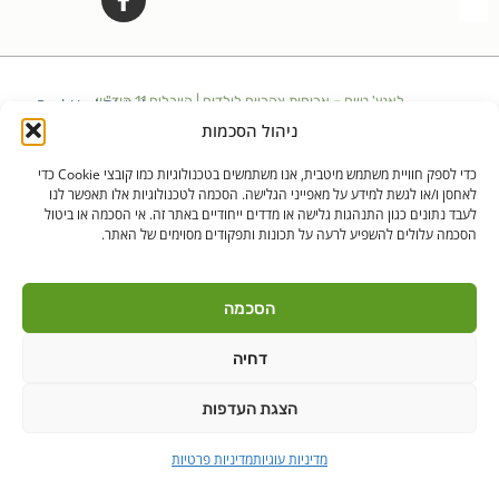
לאנץ' טיים – ארוחות צהריים לילדים | היובלים 11 הוד"ש
PushUp | Digital
© כל הזכויות שמורות לאנץ'
Marketing
ניהול הסכמות
טיים 2021
כדי לספק חוויית משתמש מיטבית, אנו משתמשים בטכנולוגיות כמו קובצי Cookie כדי
הודה"ש
ברקן
לאחסן ו/או לגשת למידע על מאפייני הגלישה. הסכמה לטכנולוגיות אלו תאפשר לנו
לעבד נתונים כגון התנהגות גלישה או מדדים ייחודיים באתר זה. אי הסכמה או ביטול
הסכמה עלולים להשפיע לרעה על תכונות ותפקודים מסוימים של האתר.
הסכמה
דחיה
הצגת העדפות
מדיניות עוגיות
מדיניות פרטיות